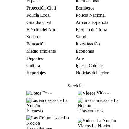
España
Internacional
Protección Civil
Bomberos
Policía Local
Policía Nacional
Guardia Civil
Armada Española
Ejército del Aire
Ejército de Tierra
Sucesos
Salud
Educación
Investigación
Medio ambiente
Economía
Deportes
Arte
Cultura
Iglesia Católica
Reportajes
Noticias del lector
Servicios
Fotos
Vídeos
Encuesta
Tiras cómicas
Vídeos La Noción
Las Columnas