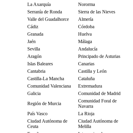
La Axarquía
Nororma
Serranía de Ronda
Sierra de las Nieves
Valle del Guadalhorce
Almería
Cádiz
Córdoba
Granada
Huelva
Jaén
Málaga
Sevilla
Andalucía
Aragón
Principado de Asturias
Islas Baleares
Canarias
Cantabria
Castilla y León
Castilla-La Mancha
Cataluña
Comunidad Valenciana
Extremadura
Galicia
Comunidad de Madrid
Comunidad Foral de
Región de Murcia
Navarra
País Vasco
La Rioja
Ciudad Autónoma de
Ciudad Autónoma de
Ceuta
Melilla