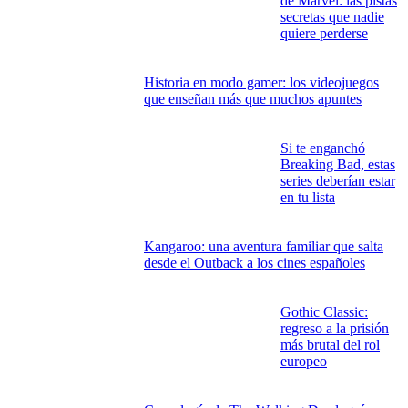
de Marvel: las pistas
secretas que nadie
quiere perderse
Historia en modo gamer: los videojuegos
que enseñan más que muchos apuntes
Si te enganchó
Breaking Bad, estas
series deberían estar
en tu lista
Kangaroo: una aventura familiar que salta
desde el Outback a los cines españoles
Gothic Classic:
regreso a la prisión
más brutal del rol
europeo