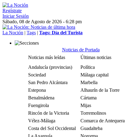
Regístrate
Iniciar Sesión
Sábado, 08 de Agosto de 2026 - 6:28 pm
La Noción
|
Tags
|
Tags: Día del Turista
Noticias de Portada
Noticias más leídas
Últimas noticias
Andalucía (provincias)
Política
Sociedad
Málaga capital
San Pedro Alcántara
Marbella
Estepona
Alhaurín de la Torre
Benalmádena
Cártama
Fuengirola
Mijas
Rincón de la Victoria
Torremolinos
Vélez-Málaga
Comarca de Antequera
Costa del Sol Occidental
Guadalteba
La Axarquía
Nororma