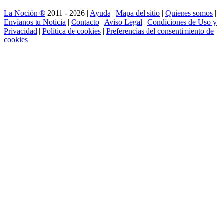
La Noción ®
2011 - 2026 |
Ayuda
|
Mapa del sitio
|
Quienes somos
|
Envíanos tu Noticia
|
Contacto
|
Aviso Legal
|
Condiciones de Uso y
Privacidad
|
Política de cookies
|
Preferencias del consentimiento de
cookies