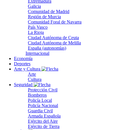
Extremadura
Galicia
Comunidad de Madrid
Región de Murcia
Comunidad Foral de Navarra
País Vasco
La Rioja
Ciudad Autónoma de Ceuta
Ciudad Autónoma de Melilla
España (autonomías)
Internacional
Economía
Deportes
Arte y Cultura
Arte
Cultura
Seguridad
Protección Civil
Bomberos
Policía Local
Policía Nacional
Guardia Civil
Armada Española
Ejército del Aire
Ejército de Tierra