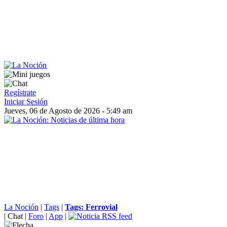
Regístrate
Iniciar Sesión
Jueves, 06 de Agosto de 2026 - 5:49 am
La Noción
|
Tags
|
Tags: Ferrovial
|
Chat
|
Foro
|
App
|