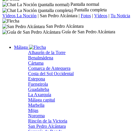
Pantalla normal
Pantalla completa
Vídeos La Noción
|
San Pedro Alcántara
|
Fotos
|
Vídeos
|
Tu Noticia
San Pedro Alcántara
Guía de San Pedro Alcántara
Málaga
Alhaurín de la Torre
Benalmádena
Cártama
Comarca de Antequera
Costa del Sol Occidental
Estepona
Fuengirola
Guadalteba
La Axarquía
Málaga capital
Marbella
Mijas
Nororma
Rincón de la Victoria
San Pedro Alcántara