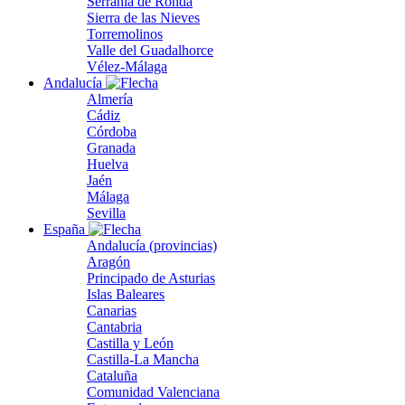
Serranía de Ronda
Sierra de las Nieves
Torremolinos
Valle del Guadalhorce
Vélez-Málaga
Andalucía
Almería
Cádiz
Córdoba
Granada
Huelva
Jaén
Málaga
Sevilla
España
Andalucía (provincias)
Aragón
Principado de Asturias
Islas Baleares
Canarias
Cantabria
Castilla y León
Castilla-La Mancha
Cataluña
Comunidad Valenciana