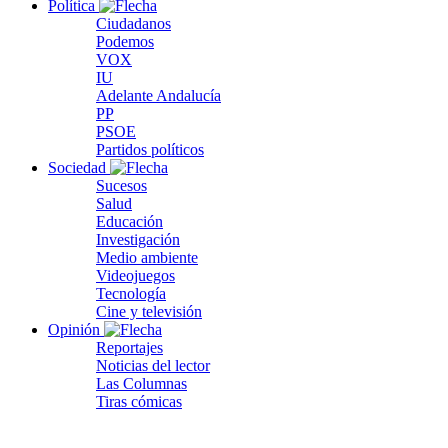
Política
Ciudadanos
Podemos
VOX
IU
Adelante Andalucía
PP
PSOE
Partidos políticos
Sociedad
Sucesos
Salud
Educación
Investigación
Medio ambiente
Videojuegos
Tecnología
Cine y televisión
Opinión
Reportajes
Noticias del lector
Las Columnas
Tiras cómicas