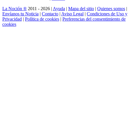
La Noción ®
2011 - 2026 |
Ayuda
|
Mapa del sitio
|
Quienes somos
|
Envíanos tu Noticia
|
Contacto
|
Aviso Legal
|
Condiciones de Uso y
Privacidad
|
Política de cookies
|
Preferencias del consentimiento de
cookies