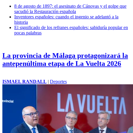
8 de agosto de 1897: el asesinato de Cánovas y el golpe que
sacudió la Restauración española
Inventores españoles: cuando el ingenio se adelantó a la
historia
El significado de los refranes españoles: sabiduría popular en
pocas palabras
La provincia de Málaga protagonizará la
antepenúltima etapa de La Vuelta 2026
ISMAEL RANDALL
|
Deportes