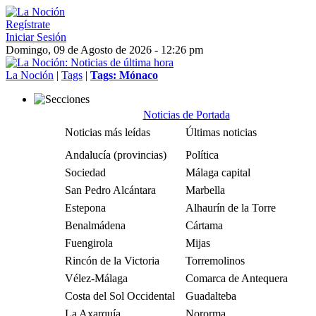
Regístrate
Iniciar Sesión
Domingo, 09 de Agosto de 2026 - 12:26 pm
La Noción
|
Tags
|
Tags: Mónaco
Noticias de Portada
Noticias más leídas
Últimas noticias
Andalucía (provincias)
Política
Sociedad
Málaga capital
San Pedro Alcántara
Marbella
Estepona
Alhaurín de la Torre
Benalmádena
Cártama
Fuengirola
Mijas
Rincón de la Victoria
Torremolinos
Vélez-Málaga
Comarca de Antequera
Costa del Sol Occidental
Guadalteba
La Axarquía
Nororma