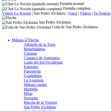
Pantalla normal
Pantalla completa
Vídeos La Noción
|
San Pedro Alcántara
|
Fotos
|
Vídeos
|
Tu Noticia
San Pedro Alcántara
Guía de San Pedro Alcántara
Málaga
Alhaurín de la Torre
Benalmádena
Cártama
Comarca de Antequera
Costa del Sol Occidental
Estepona
Fuengirola
Guadalteba
La Axarquía
Málaga capital
Marbella
Mijas
Nororma
Rincón de la Victoria
San Pedro Alcántara