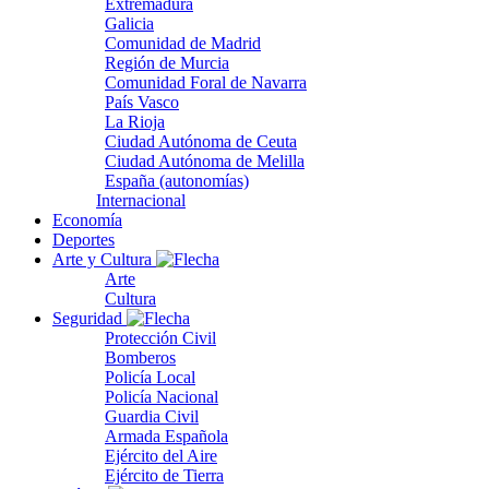
Extremadura
Galicia
Comunidad de Madrid
Región de Murcia
Comunidad Foral de Navarra
País Vasco
La Rioja
Ciudad Autónoma de Ceuta
Ciudad Autónoma de Melilla
España (autonomías)
Internacional
Economía
Deportes
Arte y Cultura
Arte
Cultura
Seguridad
Protección Civil
Bomberos
Policía Local
Policía Nacional
Guardia Civil
Armada Española
Ejército del Aire
Ejército de Tierra