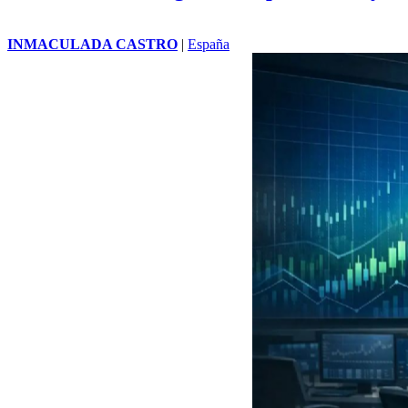
INMACULADA CASTRO
|
España