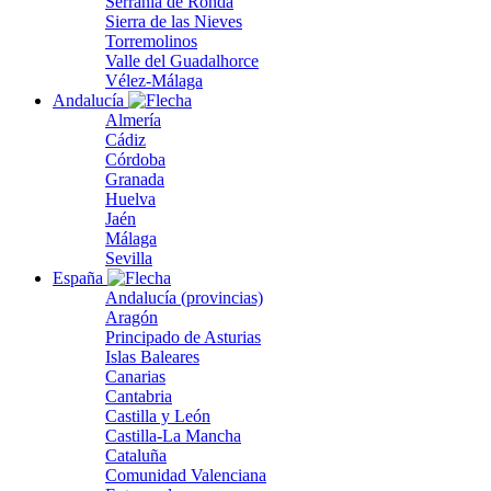
Serranía de Ronda
Sierra de las Nieves
Torremolinos
Valle del Guadalhorce
Vélez-Málaga
Andalucía
Almería
Cádiz
Córdoba
Granada
Huelva
Jaén
Málaga
Sevilla
España
Andalucía (provincias)
Aragón
Principado de Asturias
Islas Baleares
Canarias
Cantabria
Castilla y León
Castilla-La Mancha
Cataluña
Comunidad Valenciana