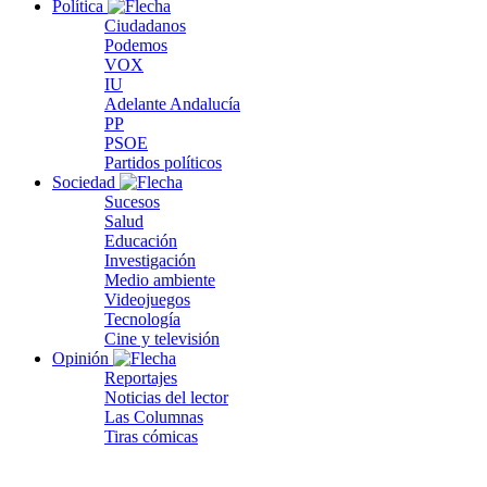
Política
Ciudadanos
Podemos
VOX
IU
Adelante Andalucía
PP
PSOE
Partidos políticos
Sociedad
Sucesos
Salud
Educación
Investigación
Medio ambiente
Videojuegos
Tecnología
Cine y televisión
Opinión
Reportajes
Noticias del lector
Las Columnas
Tiras cómicas