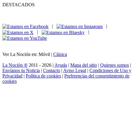
DESTACADOS
|
|
|
|
Ver La Noción en: Móvil |
Clásica
La Noción ®
2011 - 2026 |
Ayuda
|
Mapa del sitio
|
Quienes somos
|
Envíanos tu Noticia
|
Contacto
|
Aviso Legal
|
Condiciones de Uso y
Privacidad
|
Política de cookies
|
Preferencias del consentimiento de
cookies