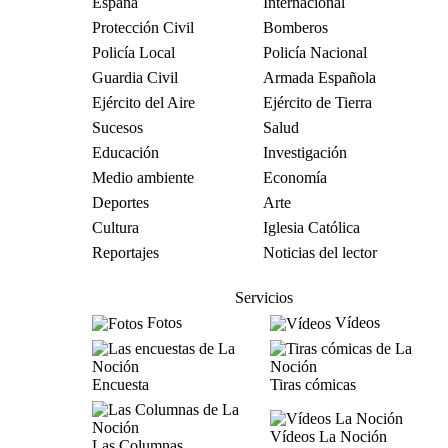
España
Internacional
Protección Civil
Bomberos
Policía Local
Policía Nacional
Guardia Civil
Armada Española
Ejército del Aire
Ejército de Tierra
Sucesos
Salud
Educación
Investigación
Medio ambiente
Economía
Deportes
Arte
Cultura
Iglesia Católica
Reportajes
Noticias del lector
Servicios
Fotos
Vídeos
Encuesta
Tiras cómicas
Vídeos La Noción
Las Columnas