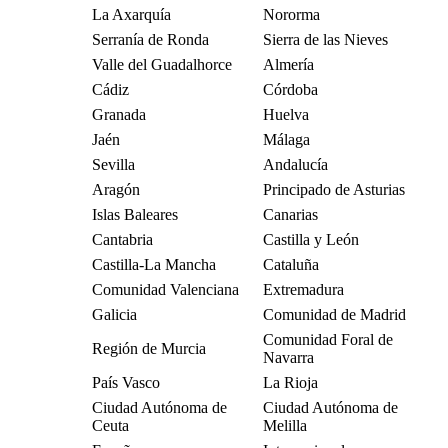
La Axarquía
Nororma
Serranía de Ronda
Sierra de las Nieves
Valle del Guadalhorce
Almería
Cádiz
Córdoba
Granada
Huelva
Jaén
Málaga
Sevilla
Andalucía
Aragón
Principado de Asturias
Islas Baleares
Canarias
Cantabria
Castilla y León
Castilla-La Mancha
Cataluña
Comunidad Valenciana
Extremadura
Galicia
Comunidad de Madrid
Comunidad Foral de
Región de Murcia
Navarra
País Vasco
La Rioja
Ciudad Autónoma de
Ciudad Autónoma de
Ceuta
Melilla