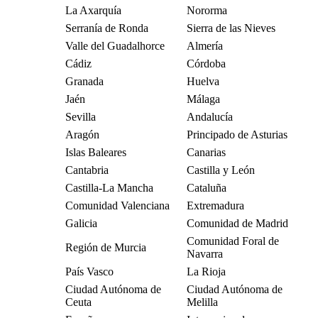
La Axarquía
Nororma
Serranía de Ronda
Sierra de las Nieves
Valle del Guadalhorce
Almería
Cádiz
Córdoba
Granada
Huelva
Jaén
Málaga
Sevilla
Andalucía
Aragón
Principado de Asturias
Islas Baleares
Canarias
Cantabria
Castilla y León
Castilla-La Mancha
Cataluña
Comunidad Valenciana
Extremadura
Galicia
Comunidad de Madrid
Comunidad Foral de
Región de Murcia
Navarra
País Vasco
La Rioja
Ciudad Autónoma de
Ciudad Autónoma de
Ceuta
Melilla