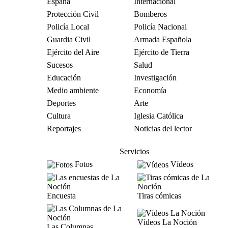
España
Internacional
Protección Civil
Bomberos
Policía Local
Policía Nacional
Guardia Civil
Armada Española
Ejército del Aire
Ejército de Tierra
Sucesos
Salud
Educación
Investigación
Medio ambiente
Economía
Deportes
Arte
Cultura
Iglesia Católica
Reportajes
Noticias del lector
Servicios
Fotos
Vídeos
Encuesta
Tiras cómicas
Vídeos La Noción
Las Columnas