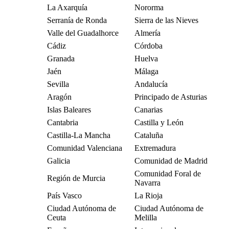
La Axarquía
Nororma
Serranía de Ronda
Sierra de las Nieves
Valle del Guadalhorce
Almería
Cádiz
Córdoba
Granada
Huelva
Jaén
Málaga
Sevilla
Andalucía
Aragón
Principado de Asturias
Islas Baleares
Canarias
Cantabria
Castilla y León
Castilla-La Mancha
Cataluña
Comunidad Valenciana
Extremadura
Galicia
Comunidad de Madrid
Comunidad Foral de
Región de Murcia
Navarra
País Vasco
La Rioja
Ciudad Autónoma de
Ciudad Autónoma de
Ceuta
Melilla