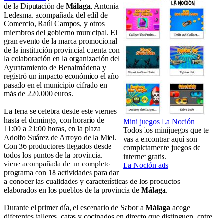
de la Diputación de
Málaga
, Antonia
Ledesma, acompañada del edil de
Comercio, Raúl Campos, y otros
miembros del gobierno municipal. El
gran evento de la marca promocional
de la institución provincial cuenta con
la colaboración en la organización del
Ayuntamiento de Benalmádena y
registró un impacto económico el año
pasado en el municipio cifrado en
más de 220.000 euros.
La feria se celebra desde este viernes
hasta el domingo, con horario de
Mini juegos La Noción
11:00 a 21:00 horas, en la plaza
Todos los minijuegos que te
Adolfo Suárez de Arroyo de la Miel.
vas a encontrar aquí son
Con 36 productores llegados desde
completamente juegos de
todos los puntos de la provincia.
internet gratis.
viene acompañada de un completo
La Noción ads
programa con 18 actividades para dar
a conocer las cualidades y características de los productos
elaborados en los pueblos de la provincia de
Málaga
.
Durante el primer día, el escenario de Sabor a
Málaga
acoge
diferentes talleres, catas y cocinados en directo que distinguen, entre