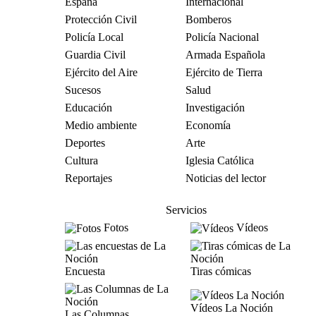
España
Internacional
Protección Civil
Bomberos
Policía Local
Policía Nacional
Guardia Civil
Armada Española
Ejército del Aire
Ejército de Tierra
Sucesos
Salud
Educación
Investigación
Medio ambiente
Economía
Deportes
Arte
Cultura
Iglesia Católica
Reportajes
Noticias del lector
Servicios
Fotos
Vídeos
Encuesta
Tiras cómicas
Vídeos La Noción
Las Columnas