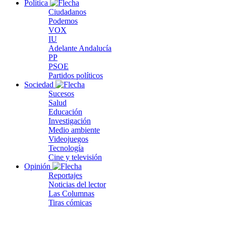
Política
Ciudadanos
Podemos
VOX
IU
Adelante Andalucía
PP
PSOE
Partidos políticos
Sociedad
Sucesos
Salud
Educación
Investigación
Medio ambiente
Videojuegos
Tecnología
Cine y televisión
Opinión
Reportajes
Noticias del lector
Las Columnas
Tiras cómicas