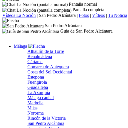
Pantalla normal
Pantalla completa
Vídeos La Noción
|
San Pedro Alcántara
|
Fotos
|
Vídeos
|
Tu Noticia
San Pedro Alcántara
Guía de San Pedro Alcántara
Málaga
Alhaurín de la Torre
Benalmádena
Cártama
Comarca de Antequera
Costa del Sol Occidental
Estepona
Fuengirola
Guadalteba
La Axarquía
Málaga capital
Marbella
Mijas
Nororma
Rincón de la Victoria
San Pedro Alcántara