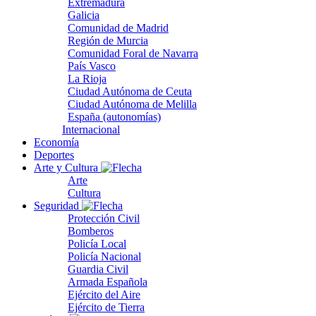
Extremadura
Galicia
Comunidad de Madrid
Región de Murcia
Comunidad Foral de Navarra
País Vasco
La Rioja
Ciudad Autónoma de Ceuta
Ciudad Autónoma de Melilla
España (autonomías)
Internacional
Economía
Deportes
Arte y Cultura
Arte
Cultura
Seguridad
Protección Civil
Bomberos
Policía Local
Policía Nacional
Guardia Civil
Armada Española
Ejército del Aire
Ejército de Tierra