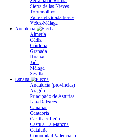
Serranía de Ronda
Sierra de las Nieves
Torremolinos
Valle del Guadalhorce
Vélez-Málaga
Andalucía
Almería
Cádiz
Córdoba
Granada
Huelva
Jaén
Málaga
Sevilla
España
Andalucía (provincias)
Aragón
Principado de Asturias
Islas Baleares
Canarias
Cantabria
Castilla y León
Castilla-La Mancha
Cataluña
Comunidad Valenciana