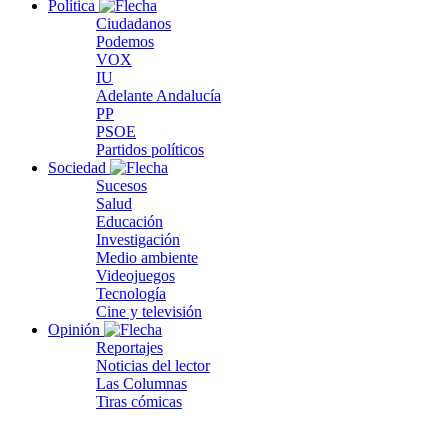
Política
Ciudadanos
Podemos
VOX
IU
Adelante Andalucía
PP
PSOE
Partidos políticos
Sociedad
Sucesos
Salud
Educación
Investigación
Medio ambiente
Videojuegos
Tecnología
Cine y televisión
Opinión
Reportajes
Noticias del lector
Las Columnas
Tiras cómicas