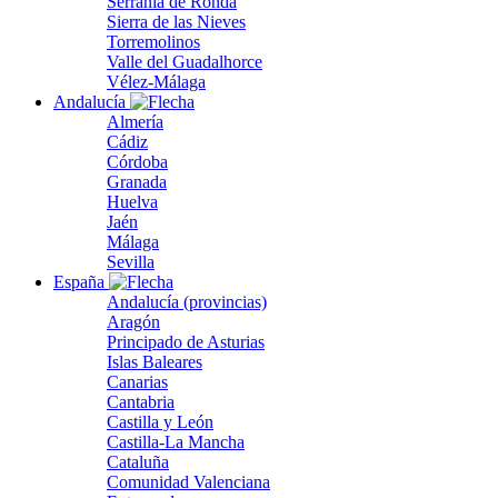
Serranía de Ronda
Sierra de las Nieves
Torremolinos
Valle del Guadalhorce
Vélez-Málaga
Andalucía
Almería
Cádiz
Córdoba
Granada
Huelva
Jaén
Málaga
Sevilla
España
Andalucía (provincias)
Aragón
Principado de Asturias
Islas Baleares
Canarias
Cantabria
Castilla y León
Castilla-La Mancha
Cataluña
Comunidad Valenciana