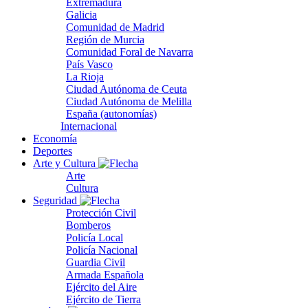
Extremadura
Galicia
Comunidad de Madrid
Región de Murcia
Comunidad Foral de Navarra
País Vasco
La Rioja
Ciudad Autónoma de Ceuta
Ciudad Autónoma de Melilla
España (autonomías)
Internacional
Economía
Deportes
Arte y Cultura
Arte
Cultura
Seguridad
Protección Civil
Bomberos
Policía Local
Policía Nacional
Guardia Civil
Armada Española
Ejército del Aire
Ejército de Tierra