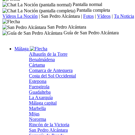
Pantalla normal
Pantalla completa
Vídeos La Noción
|
San Pedro Alcántara
|
Fotos
|
Vídeos
|
Tu Noticia
San Pedro Alcántara
Guía de San Pedro Alcántara
Málaga
Alhaurín de la Torre
Benalmádena
Cártama
Comarca de Antequera
Costa del Sol Occidental
Estepona
Fuengirola
Guadalteba
La Axarquía
Málaga capital
Marbella
Mijas
Nororma
Rincón de la Victoria
San Pedro Alcántara