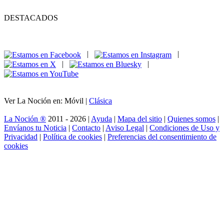
DESTACADOS
|
|
|
|
Ver La Noción en: Móvil |
Clásica
La Noción ®
2011 - 2026 |
Ayuda
|
Mapa del sitio
|
Quienes somos
|
Envíanos tu Noticia
|
Contacto
|
Aviso Legal
|
Condiciones de Uso y
Privacidad
|
Política de cookies
|
Preferencias del consentimiento de
cookies