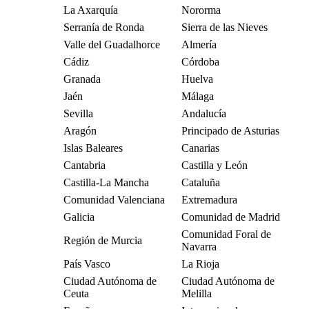
La Axarquía
Nororma
Serranía de Ronda
Sierra de las Nieves
Valle del Guadalhorce
Almería
Cádiz
Córdoba
Granada
Huelva
Jaén
Málaga
Sevilla
Andalucía
Aragón
Principado de Asturias
Islas Baleares
Canarias
Cantabria
Castilla y León
Castilla-La Mancha
Cataluña
Comunidad Valenciana
Extremadura
Galicia
Comunidad de Madrid
Comunidad Foral de
Región de Murcia
Navarra
País Vasco
La Rioja
Ciudad Autónoma de
Ciudad Autónoma de
Ceuta
Melilla