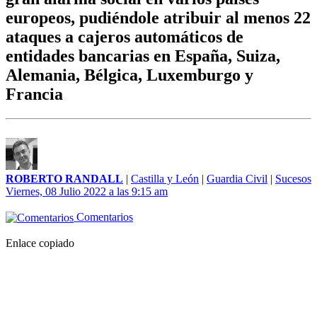
europeos, pudiéndole atribuir al menos 22
ataques a cajeros automáticos de
entidades bancarias en España, Suiza,
Alemania, Bélgica, Luxemburgo y
Francia
ROBERTO RANDALL
|
Castilla y León
|
Guardia Civil
|
Sucesos
Viernes, 08 Julio 2022 a las 9:15 am
Comentarios
Enlace copiado