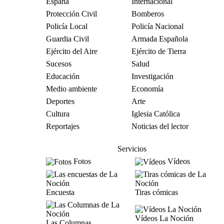
España
Internacional
Protección Civil
Bomberos
Policía Local
Policía Nacional
Guardia Civil
Armada Española
Ejército del Aire
Ejército de Tierra
Sucesos
Salud
Educación
Investigación
Medio ambiente
Economía
Deportes
Arte
Cultura
Iglesia Católica
Reportajes
Noticias del lector
Servicios
Fotos
Vídeos
Encuesta
Tiras cómicas
Vídeos La Noción
Las Columnas