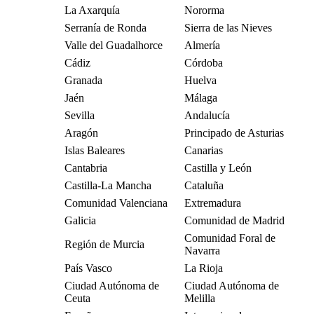
La Axarquía
Nororma
Serranía de Ronda
Sierra de las Nieves
Valle del Guadalhorce
Almería
Cádiz
Córdoba
Granada
Huelva
Jaén
Málaga
Sevilla
Andalucía
Aragón
Principado de Asturias
Islas Baleares
Canarias
Cantabria
Castilla y León
Castilla-La Mancha
Cataluña
Comunidad Valenciana
Extremadura
Galicia
Comunidad de Madrid
Comunidad Foral de
Región de Murcia
Navarra
País Vasco
La Rioja
Ciudad Autónoma de
Ciudad Autónoma de
Ceuta
Melilla