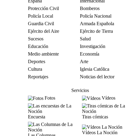
España
Internacional
Protección Civil
Bomberos
Policía Local
Policía Nacional
Guardia Civil
Armada Española
Ejército del Aire
Ejército de Tierra
Sucesos
Salud
Educación
Investigación
Medio ambiente
Economía
Deportes
Arte
Cultura
Iglesia Católica
Reportajes
Noticias del lector
Servicios
Fotos
Vídeos
Encuesta
Tiras cómicas
Vídeos La Noción
Las Columnas