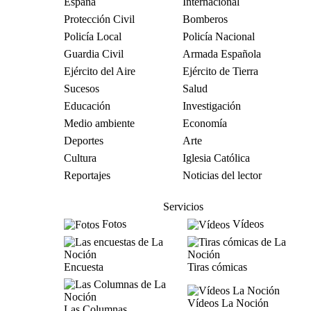
España
Internacional
Protección Civil
Bomberos
Policía Local
Policía Nacional
Guardia Civil
Armada Española
Ejército del Aire
Ejército de Tierra
Sucesos
Salud
Educación
Investigación
Medio ambiente
Economía
Deportes
Arte
Cultura
Iglesia Católica
Reportajes
Noticias del lector
Servicios
Fotos
Vídeos
Encuesta
Tiras cómicas
Vídeos La Noción
Las Columnas