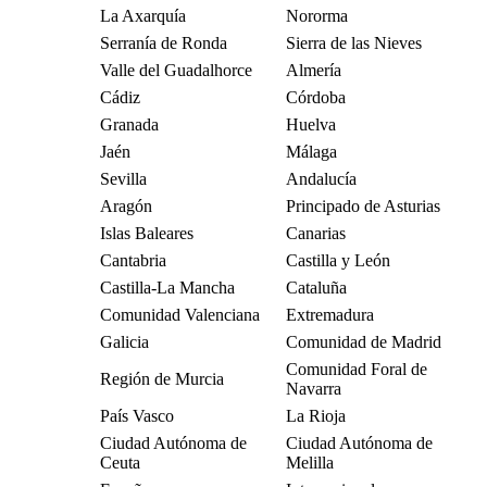
La Axarquía
Nororma
Serranía de Ronda
Sierra de las Nieves
Valle del Guadalhorce
Almería
Cádiz
Córdoba
Granada
Huelva
Jaén
Málaga
Sevilla
Andalucía
Aragón
Principado de Asturias
Islas Baleares
Canarias
Cantabria
Castilla y León
Castilla-La Mancha
Cataluña
Comunidad Valenciana
Extremadura
Galicia
Comunidad de Madrid
Comunidad Foral de
Región de Murcia
Navarra
País Vasco
La Rioja
Ciudad Autónoma de
Ciudad Autónoma de
Ceuta
Melilla