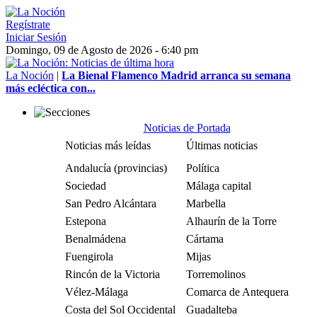
Regístrate
Iniciar Sesión
Domingo, 09 de Agosto de 2026 - 6:40 pm
La Noción
|
La Bienal Flamenco Madrid arranca su semana
más ecléctica con...
Noticias de Portada
Noticias más leídas
Últimas noticias
Andalucía (provincias)
Política
Sociedad
Málaga capital
San Pedro Alcántara
Marbella
Estepona
Alhaurín de la Torre
Benalmádena
Cártama
Fuengirola
Mijas
Rincón de la Victoria
Torremolinos
Vélez-Málaga
Comarca de Antequera
Costa del Sol Occidental
Guadalteba