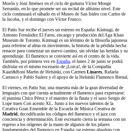
Morón y Joni Jiménez en el ciclo de guitarra Víctor Monge
Serranito, en lo que promete ser un recital de altísimo nivel. Este
ciclo continuará el sábado en el Museo de San Isidro con Carlos de
la Jacoba, y el domingo con Víctor Franco.
El Patio Sur recibe el jueves un estreno en España: Kintsugi, de
Antonio Fernández El Farru, encargo y producción del Aga Khan
Museum de Toronto. Kintsugi es un término de la filosofía japonesa
para referirse al alma en movimiento, la historia de la pérdida hecha
renacer para comenzar un nuevo camino, sin olvidar las heridas y su
aprendizaje. El flamenco se convierte así en el centro de la vida.
También, por primera vez en
España
, el lunes 2 de junio se podrá
disfrutar en el mismo escenario de ¡Lorca!, de la Compañía
Kaari&Roni Martin de Helsinki, con Carmen
Linares
, Rafaela
Carrasco y Pablo Suárez y el apoyo de la Helsinki Flamenco Bienal.
El viernes, en Patio Sur, una muestra más de la gran diversidad de
lenguajes con que cuenta actualmente el flamenco para expresarse:
el pianista Chico Pérez y el maestro de la flauta y el saxo Sergio de
Lope traen Con acento XL. Junto a los nuevos talentos de la
Creativa Gran Ensemble de la Escuela de Música Creativa de
Madrid
, decodificarán los códigos del flamenco y el jazz con
conciencia y determinación. Este escenario cierra la semana con un
regreso a los orígenes de la mano de algunos de los pilares
fundamentales del flamenco en España: un estreno absoluto con