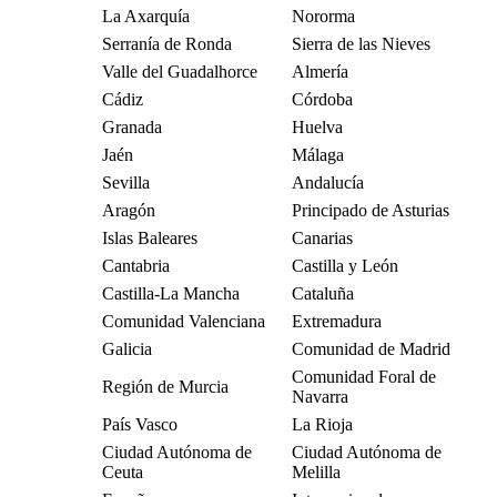
La Axarquía
Nororma
Serranía de Ronda
Sierra de las Nieves
Valle del Guadalhorce
Almería
Cádiz
Córdoba
Granada
Huelva
Jaén
Málaga
Sevilla
Andalucía
Aragón
Principado de Asturias
Islas Baleares
Canarias
Cantabria
Castilla y León
Castilla-La Mancha
Cataluña
Comunidad Valenciana
Extremadura
Galicia
Comunidad de Madrid
Comunidad Foral de
Región de Murcia
Navarra
País Vasco
La Rioja
Ciudad Autónoma de
Ciudad Autónoma de
Ceuta
Melilla