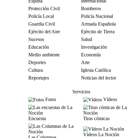
España
Internacional
Protección Civil
Bomberos
Policía Local
Policía Nacional
Guardia Civil
Armada Española
Ejército del Aire
Ejército de Tierra
Sucesos
Salud
Educación
Investigación
Medio ambiente
Economía
Deportes
Arte
Cultura
Iglesia Católica
Reportajes
Noticias del lector
Servicios
Fotos
Vídeos
Encuesta
Tiras cómicas
Vídeos La Noción
Las Columnas