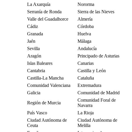
La Axarquía
Nororma
Serranía de Ronda
Sierra de las Nieves
Valle del Guadalhorce
Almería
Cádiz
Córdoba
Granada
Huelva
Jaén
Málaga
Sevilla
Andalucía
Aragón
Principado de Asturias
Islas Baleares
Canarias
Cantabria
Castilla y León
Castilla-La Mancha
Cataluña
Comunidad Valenciana
Extremadura
Galicia
Comunidad de Madrid
Comunidad Foral de
Región de Murcia
Navarra
País Vasco
La Rioja
Ciudad Autónoma de
Ciudad Autónoma de
Ceuta
Melilla