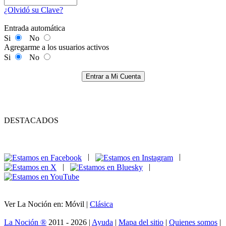
¿Olvidó su Clave?
Entrada automática
Si
No
Agregarme a los usuarios activos
Si
No
Entrar a Mi Cuenta
DESTACADOS
|
|
|
|
Ver La Noción en: Móvil |
Clásica
La Noción ®
2011 - 2026 |
Ayuda
|
Mapa del sitio
|
Quienes somos
|