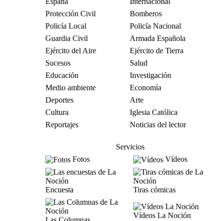
España
Internacional
Protección Civil
Bomberos
Policía Local
Policía Nacional
Guardia Civil
Armada Española
Ejército del Aire
Ejército de Tierra
Sucesos
Salud
Educación
Investigación
Medio ambiente
Economía
Deportes
Arte
Cultura
Iglesia Católica
Reportajes
Noticias del lector
Servicios
Fotos
Vídeos
Encuesta
Tiras cómicas
Vídeos La Noción
Las Columnas