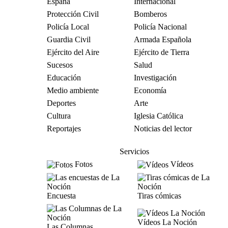
España
Internacional
Protección Civil
Bomberos
Policía Local
Policía Nacional
Guardia Civil
Armada Española
Ejército del Aire
Ejército de Tierra
Sucesos
Salud
Educación
Investigación
Medio ambiente
Economía
Deportes
Arte
Cultura
Iglesia Católica
Reportajes
Noticias del lector
Servicios
Fotos
Vídeos
Encuesta
Tiras cómicas
Vídeos La Noción
Las Columnas