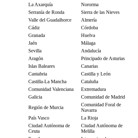
La Axarquía
Nororma
Serranía de Ronda
Sierra de las Nieves
Valle del Guadalhorce
Almería
Cádiz
Córdoba
Granada
Huelva
Jaén
Málaga
Sevilla
Andalucía
Aragón
Principado de Asturias
Islas Baleares
Canarias
Cantabria
Castilla y León
Castilla-La Mancha
Cataluña
Comunidad Valenciana
Extremadura
Galicia
Comunidad de Madrid
Comunidad Foral de
Región de Murcia
Navarra
País Vasco
La Rioja
Ciudad Autónoma de
Ciudad Autónoma de
Ceuta
Melilla