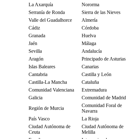
La Axarquía
Nororma
Serranía de Ronda
Sierra de las Nieves
Valle del Guadalhorce
Almería
Cádiz
Córdoba
Granada
Huelva
Jaén
Málaga
Sevilla
Andalucía
Aragón
Principado de Asturias
Islas Baleares
Canarias
Cantabria
Castilla y León
Castilla-La Mancha
Cataluña
Comunidad Valenciana
Extremadura
Galicia
Comunidad de Madrid
Comunidad Foral de
Región de Murcia
Navarra
País Vasco
La Rioja
Ciudad Autónoma de
Ciudad Autónoma de
Ceuta
Melilla