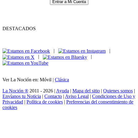
Entrar a Mi Cuenta
DESTACADOS
|
|
|
|
Ver La Noción en: Móvil |
Clásica
La Noción ®
2011 - 2026 |
Ayuda
|
Mapa del sitio
|
Quienes somos
|
Envíanos tu Noticia
|
Contacto
|
Aviso Legal
|
Condiciones de Uso y
Privacidad
|
Política de cookies
|
Preferencias del consentimiento de
cookies