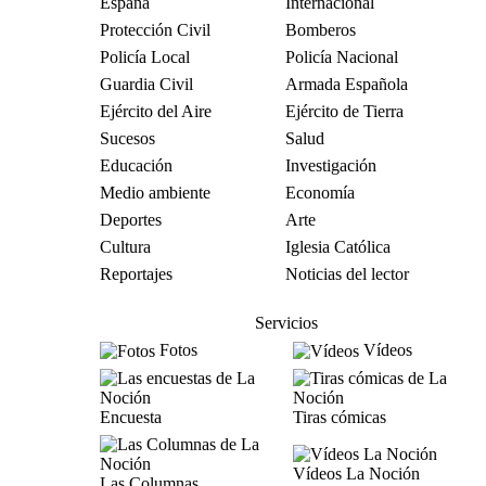
España
Internacional
Protección Civil
Bomberos
Policía Local
Policía Nacional
Guardia Civil
Armada Española
Ejército del Aire
Ejército de Tierra
Sucesos
Salud
Educación
Investigación
Medio ambiente
Economía
Deportes
Arte
Cultura
Iglesia Católica
Reportajes
Noticias del lector
Servicios
Fotos
Vídeos
Encuesta
Tiras cómicas
Vídeos La Noción
Las Columnas