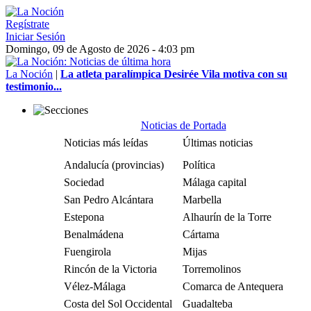
Regístrate
Iniciar Sesión
Domingo, 09 de Agosto de 2026 - 4:03 pm
La Noción
|
La atleta paralímpica Desirée Vila motiva con su
testimonio...
Noticias de Portada
Noticias más leídas
Últimas noticias
Andalucía (provincias)
Política
Sociedad
Málaga capital
San Pedro Alcántara
Marbella
Estepona
Alhaurín de la Torre
Benalmádena
Cártama
Fuengirola
Mijas
Rincón de la Victoria
Torremolinos
Vélez-Málaga
Comarca de Antequera
Costa del Sol Occidental
Guadalteba