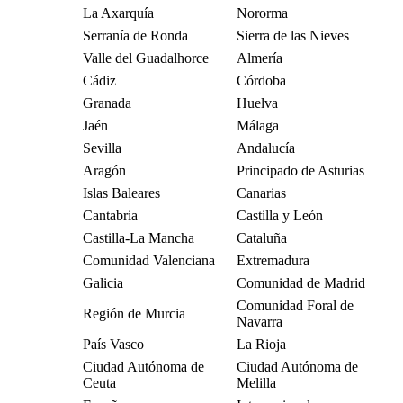
La Axarquía
Nororma
Serranía de Ronda
Sierra de las Nieves
Valle del Guadalhorce
Almería
Cádiz
Córdoba
Granada
Huelva
Jaén
Málaga
Sevilla
Andalucía
Aragón
Principado de Asturias
Islas Baleares
Canarias
Cantabria
Castilla y León
Castilla-La Mancha
Cataluña
Comunidad Valenciana
Extremadura
Galicia
Comunidad de Madrid
Comunidad Foral de
Región de Murcia
Navarra
País Vasco
La Rioja
Ciudad Autónoma de
Ciudad Autónoma de
Ceuta
Melilla