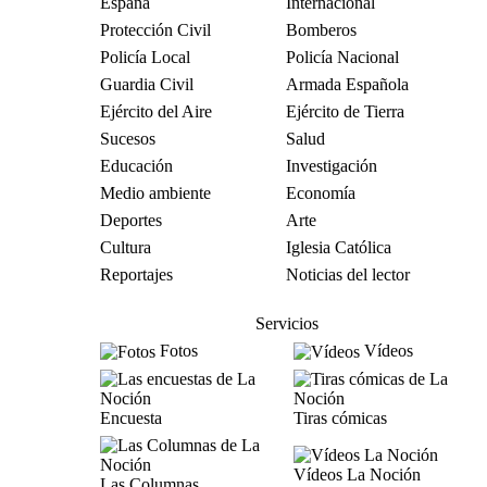
España
Internacional
Protección Civil
Bomberos
Policía Local
Policía Nacional
Guardia Civil
Armada Española
Ejército del Aire
Ejército de Tierra
Sucesos
Salud
Educación
Investigación
Medio ambiente
Economía
Deportes
Arte
Cultura
Iglesia Católica
Reportajes
Noticias del lector
Servicios
Fotos
Vídeos
Encuesta
Tiras cómicas
Vídeos La Noción
Las Columnas