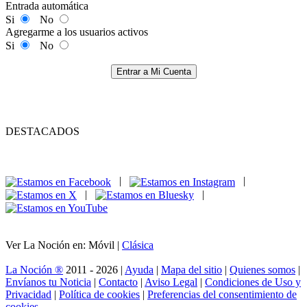
Entrada automática
Si
No
Agregarme a los usuarios activos
Si
No
Entrar a Mi Cuenta
DESTACADOS
|
|
|
|
Ver La Noción en: Móvil |
Clásica
La Noción ®
2011 - 2026 |
Ayuda
|
Mapa del sitio
|
Quienes somos
|
Envíanos tu Noticia
|
Contacto
|
Aviso Legal
|
Condiciones de Uso y
Privacidad
|
Política de cookies
|
Preferencias del consentimiento de
cookies