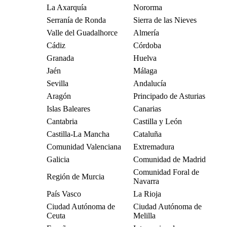
La Axarquía
Nororma
Serranía de Ronda
Sierra de las Nieves
Valle del Guadalhorce
Almería
Cádiz
Córdoba
Granada
Huelva
Jaén
Málaga
Sevilla
Andalucía
Aragón
Principado de Asturias
Islas Baleares
Canarias
Cantabria
Castilla y León
Castilla-La Mancha
Cataluña
Comunidad Valenciana
Extremadura
Galicia
Comunidad de Madrid
Comunidad Foral de
Región de Murcia
Navarra
País Vasco
La Rioja
Ciudad Autónoma de
Ciudad Autónoma de
Ceuta
Melilla