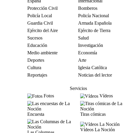
España
Internacional
Protección Civil
Bomberos
Policía Local
Policía Nacional
Guardia Civil
Armada Española
Ejército del Aire
Ejército de Tierra
Sucesos
Salud
Educación
Investigación
Medio ambiente
Economía
Deportes
Arte
Cultura
Iglesia Católica
Reportajes
Noticias del lector
Servicios
Fotos
Vídeos
Encuesta
Tiras cómicas
Vídeos La Noción
Las Columnas