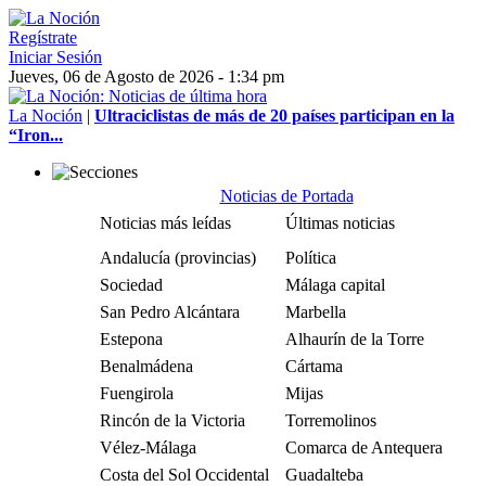
Regístrate
Iniciar Sesión
Jueves, 06 de Agosto de 2026 - 1:34 pm
La Noción
|
Ultraciclistas de más de 20 países participan en la
“Iron...
Noticias de Portada
Noticias más leídas
Últimas noticias
Andalucía (provincias)
Política
Sociedad
Málaga capital
San Pedro Alcántara
Marbella
Estepona
Alhaurín de la Torre
Benalmádena
Cártama
Fuengirola
Mijas
Rincón de la Victoria
Torremolinos
Vélez-Málaga
Comarca de Antequera
Costa del Sol Occidental
Guadalteba