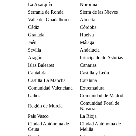
La Axarquía
Nororma
Serranía de Ronda
Sierra de las Nieves
Valle del Guadalhorce
Almería
Cádiz
Córdoba
Granada
Huelva
Jaén
Málaga
Sevilla
Andalucía
Aragón
Principado de Asturias
Islas Baleares
Canarias
Cantabria
Castilla y León
Castilla-La Mancha
Cataluña
Comunidad Valenciana
Extremadura
Galicia
Comunidad de Madrid
Comunidad Foral de
Región de Murcia
Navarra
País Vasco
La Rioja
Ciudad Autónoma de
Ciudad Autónoma de
Ceuta
Melilla