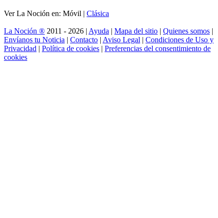
Ver La Noción en: Móvil |
Clásica
La Noción ®
2011 - 2026 |
Ayuda
|
Mapa del sitio
|
Quienes somos
|
Envíanos tu Noticia
|
Contacto
|
Aviso Legal
|
Condiciones de Uso y
Privacidad
|
Política de cookies
|
Preferencias del consentimiento de
cookies