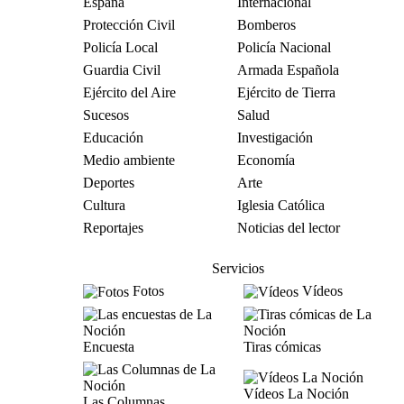
España
Internacional
Protección Civil
Bomberos
Policía Local
Policía Nacional
Guardia Civil
Armada Española
Ejército del Aire
Ejército de Tierra
Sucesos
Salud
Educación
Investigación
Medio ambiente
Economía
Deportes
Arte
Cultura
Iglesia Católica
Reportajes
Noticias del lector
Servicios
Fotos
Vídeos
Encuesta
Tiras cómicas
Vídeos La Noción
Las Columnas