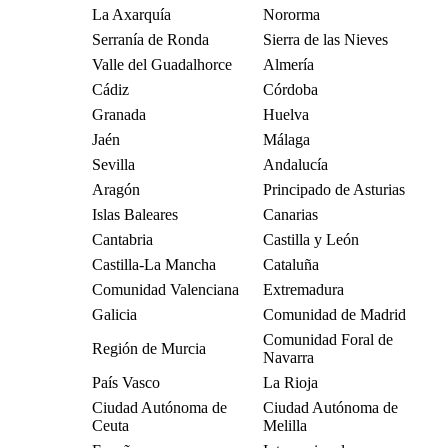
La Axarquía
Nororma
Serranía de Ronda
Sierra de las Nieves
Valle del Guadalhorce
Almería
Cádiz
Córdoba
Granada
Huelva
Jaén
Málaga
Sevilla
Andalucía
Aragón
Principado de Asturias
Islas Baleares
Canarias
Cantabria
Castilla y León
Castilla-La Mancha
Cataluña
Comunidad Valenciana
Extremadura
Galicia
Comunidad de Madrid
Comunidad Foral de
Región de Murcia
Navarra
País Vasco
La Rioja
Ciudad Autónoma de
Ciudad Autónoma de
Ceuta
Melilla