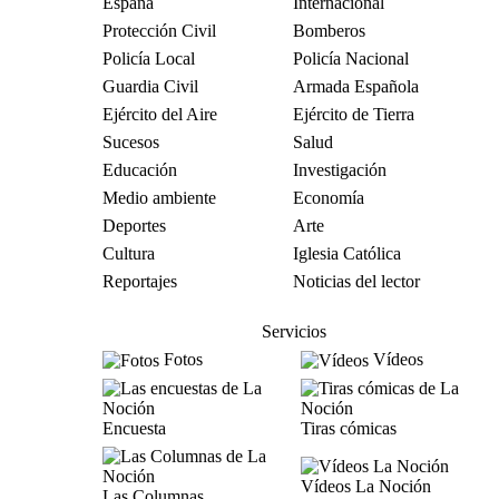
España
Internacional
Protección Civil
Bomberos
Policía Local
Policía Nacional
Guardia Civil
Armada Española
Ejército del Aire
Ejército de Tierra
Sucesos
Salud
Educación
Investigación
Medio ambiente
Economía
Deportes
Arte
Cultura
Iglesia Católica
Reportajes
Noticias del lector
Servicios
Fotos
Vídeos
Encuesta
Tiras cómicas
Vídeos La Noción
Las Columnas