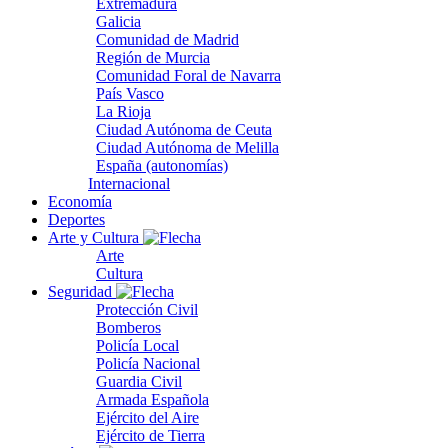
Extremadura
Galicia
Comunidad de Madrid
Región de Murcia
Comunidad Foral de Navarra
País Vasco
La Rioja
Ciudad Autónoma de Ceuta
Ciudad Autónoma de Melilla
España (autonomías)
Internacional
Economía
Deportes
Arte y Cultura
Arte
Cultura
Seguridad
Protección Civil
Bomberos
Policía Local
Policía Nacional
Guardia Civil
Armada Española
Ejército del Aire
Ejército de Tierra