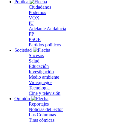
Política
Ciudadanos
Podemos
VOX
IU
Adelante Andalucía
PP
PSOE
Partidos políticos
Sociedad
Sucesos
Salud
Educación
Investigación
Medio ambiente
Videojuegos
Tecnología
Cine y televisión
Opinión
Reportajes
Noticias del lector
Las Columnas
Tiras cómicas