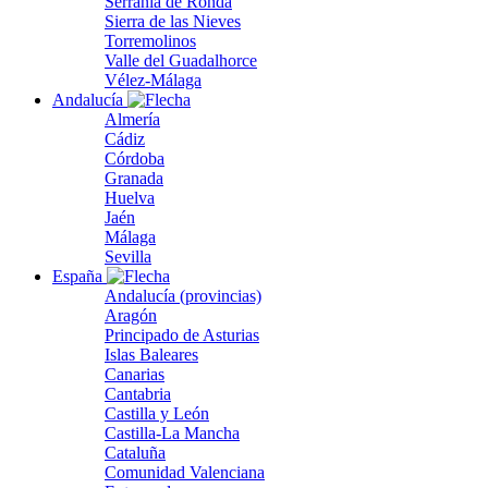
Serranía de Ronda
Sierra de las Nieves
Torremolinos
Valle del Guadalhorce
Vélez-Málaga
Andalucía
Almería
Cádiz
Córdoba
Granada
Huelva
Jaén
Málaga
Sevilla
España
Andalucía (provincias)
Aragón
Principado de Asturias
Islas Baleares
Canarias
Cantabria
Castilla y León
Castilla-La Mancha
Cataluña
Comunidad Valenciana