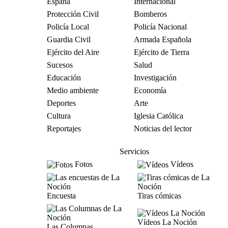
España
Internacional
Protección Civil
Bomberos
Policía Local
Policía Nacional
Guardia Civil
Armada Española
Ejército del Aire
Ejército de Tierra
Sucesos
Salud
Educación
Investigación
Medio ambiente
Economía
Deportes
Arte
Cultura
Iglesia Católica
Reportajes
Noticias del lector
Servicios
Fotos
Vídeos
Encuesta
Tiras cómicas
Vídeos La Noción
Las Columnas