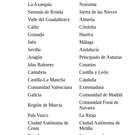
La Axarquía
Nororma
Serranía de Ronda
Sierra de las Nieves
Valle del Guadalhorce
Almería
Cádiz
Córdoba
Granada
Huelva
Jaén
Málaga
Sevilla
Andalucía
Aragón
Principado de Asturias
Islas Baleares
Canarias
Cantabria
Castilla y León
Castilla-La Mancha
Cataluña
Comunidad Valenciana
Extremadura
Galicia
Comunidad de Madrid
Comunidad Foral de
Región de Murcia
Navarra
País Vasco
La Rioja
Ciudad Autónoma de
Ciudad Autónoma de
Ceuta
Melilla