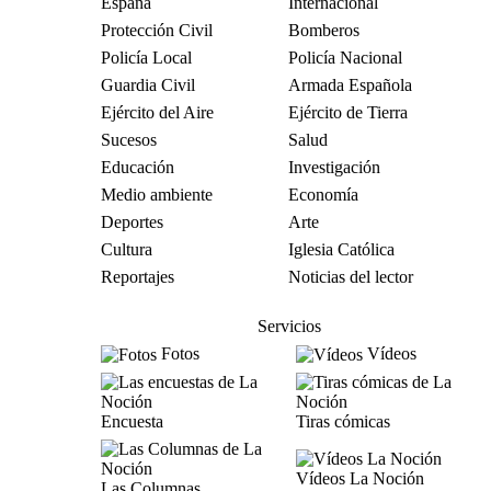
España
Internacional
Protección Civil
Bomberos
Policía Local
Policía Nacional
Guardia Civil
Armada Española
Ejército del Aire
Ejército de Tierra
Sucesos
Salud
Educación
Investigación
Medio ambiente
Economía
Deportes
Arte
Cultura
Iglesia Católica
Reportajes
Noticias del lector
Servicios
Fotos
Vídeos
Encuesta
Tiras cómicas
Vídeos La Noción
Las Columnas