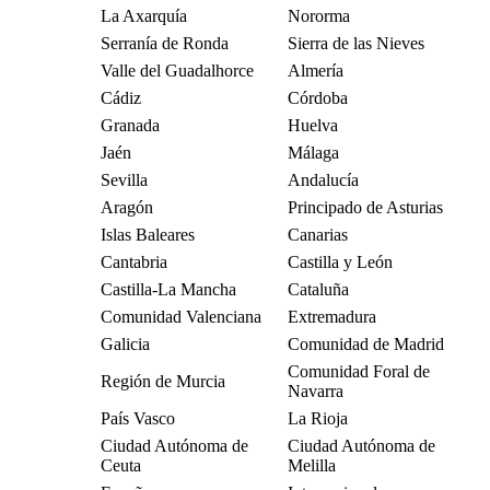
La Axarquía
Nororma
Serranía de Ronda
Sierra de las Nieves
Valle del Guadalhorce
Almería
Cádiz
Córdoba
Granada
Huelva
Jaén
Málaga
Sevilla
Andalucía
Aragón
Principado de Asturias
Islas Baleares
Canarias
Cantabria
Castilla y León
Castilla-La Mancha
Cataluña
Comunidad Valenciana
Extremadura
Galicia
Comunidad de Madrid
Comunidad Foral de
Región de Murcia
Navarra
País Vasco
La Rioja
Ciudad Autónoma de
Ciudad Autónoma de
Ceuta
Melilla