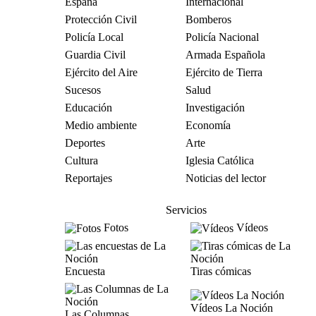
España
Internacional
Protección Civil
Bomberos
Policía Local
Policía Nacional
Guardia Civil
Armada Española
Ejército del Aire
Ejército de Tierra
Sucesos
Salud
Educación
Investigación
Medio ambiente
Economía
Deportes
Arte
Cultura
Iglesia Católica
Reportajes
Noticias del lector
Servicios
Fotos
Vídeos
Encuesta
Tiras cómicas
Vídeos La Noción
Las Columnas