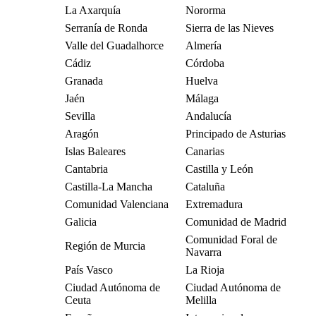
La Axarquía
Nororma
Serranía de Ronda
Sierra de las Nieves
Valle del Guadalhorce
Almería
Cádiz
Córdoba
Granada
Huelva
Jaén
Málaga
Sevilla
Andalucía
Aragón
Principado de Asturias
Islas Baleares
Canarias
Cantabria
Castilla y León
Castilla-La Mancha
Cataluña
Comunidad Valenciana
Extremadura
Galicia
Comunidad de Madrid
Comunidad Foral de
Región de Murcia
Navarra
País Vasco
La Rioja
Ciudad Autónoma de
Ciudad Autónoma de
Ceuta
Melilla