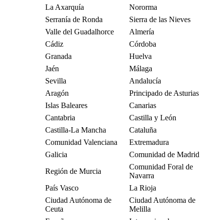
La Axarquía
Nororma
Serranía de Ronda
Sierra de las Nieves
Valle del Guadalhorce
Almería
Cádiz
Córdoba
Granada
Huelva
Jaén
Málaga
Sevilla
Andalucía
Aragón
Principado de Asturias
Islas Baleares
Canarias
Cantabria
Castilla y León
Castilla-La Mancha
Cataluña
Comunidad Valenciana
Extremadura
Galicia
Comunidad de Madrid
Comunidad Foral de
Región de Murcia
Navarra
País Vasco
La Rioja
Ciudad Autónoma de
Ciudad Autónoma de
Ceuta
Melilla