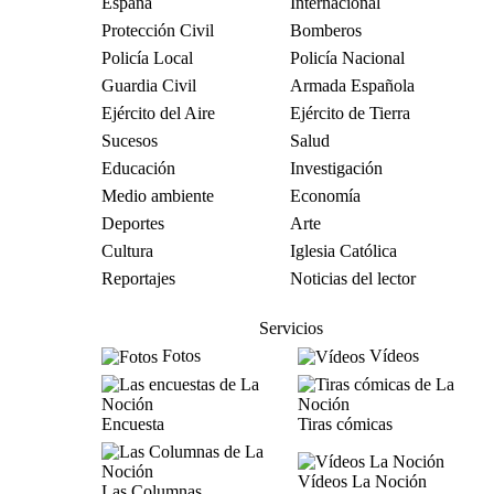
España
Internacional
Protección Civil
Bomberos
Policía Local
Policía Nacional
Guardia Civil
Armada Española
Ejército del Aire
Ejército de Tierra
Sucesos
Salud
Educación
Investigación
Medio ambiente
Economía
Deportes
Arte
Cultura
Iglesia Católica
Reportajes
Noticias del lector
Servicios
Fotos
Vídeos
Encuesta
Tiras cómicas
Vídeos La Noción
Las Columnas