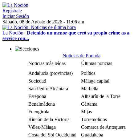
Regístrate
Iniciar Sesión
Sábado, 08 de Agosto de 2026 - 11:06 am
La Noción
|
Detenido un menor que creó su propio crime as a
service con...
Noticias de Portada
Noticias más leídas
Últimas noticias
Andalucía (provincias)
Política
Sociedad
Málaga capital
San Pedro Alcántara
Marbella
Estepona
Alhaurín de la Torre
Benalmádena
Cártama
Fuengirola
Mijas
Rincón de la Victoria
Torremolinos
Vélez-Málaga
Comarca de Antequera
Costa del Sol Occidental
Guadalteba