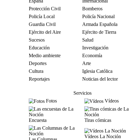
España
Internacional
Protección Civil
Bomberos
Policía Local
Policía Nacional
Guardia Civil
Armada Española
Ejército del Aire
Ejército de Tierra
Sucesos
Salud
Educación
Investigación
Medio ambiente
Economía
Deportes
Arte
Cultura
Iglesia Católica
Reportajes
Noticias del lector
Servicios
Fotos
Vídeos
Encuesta
Tiras cómicas
Vídeos La Noción
Las Columnas