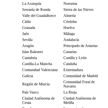
La Axarquía
Nororma
Serranía de Ronda
Sierra de las Nieves
Valle del Guadalhorce
Almería
Cádiz
Córdoba
Granada
Huelva
Jaén
Málaga
Sevilla
Andalucía
Aragón
Principado de Asturias
Islas Baleares
Canarias
Cantabria
Castilla y León
Castilla-La Mancha
Cataluña
Comunidad Valenciana
Extremadura
Galicia
Comunidad de Madrid
Comunidad Foral de
Región de Murcia
Navarra
País Vasco
La Rioja
Ciudad Autónoma de
Ciudad Autónoma de
Ceuta
Melilla