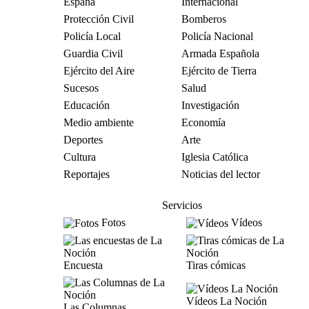
España
Internacional
Protección Civil
Bomberos
Policía Local
Policía Nacional
Guardia Civil
Armada Española
Ejército del Aire
Ejército de Tierra
Sucesos
Salud
Educación
Investigación
Medio ambiente
Economía
Deportes
Arte
Cultura
Iglesia Católica
Reportajes
Noticias del lector
Servicios
Fotos
Vídeos
Encuesta
Tiras cómicas
Vídeos La Noción
Las Columnas