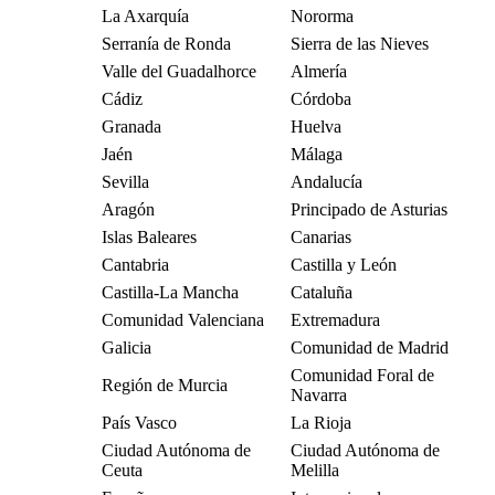
La Axarquía
Nororma
Serranía de Ronda
Sierra de las Nieves
Valle del Guadalhorce
Almería
Cádiz
Córdoba
Granada
Huelva
Jaén
Málaga
Sevilla
Andalucía
Aragón
Principado de Asturias
Islas Baleares
Canarias
Cantabria
Castilla y León
Castilla-La Mancha
Cataluña
Comunidad Valenciana
Extremadura
Galicia
Comunidad de Madrid
Comunidad Foral de
Región de Murcia
Navarra
País Vasco
La Rioja
Ciudad Autónoma de
Ciudad Autónoma de
Ceuta
Melilla