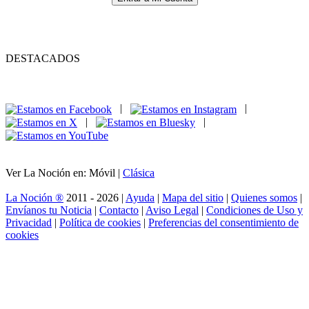
DESTACADOS
|
|
|
|
Ver La Noción en: Móvil |
Clásica
La Noción ®
2011 - 2026 |
Ayuda
|
Mapa del sitio
|
Quienes somos
|
Envíanos tu Noticia
|
Contacto
|
Aviso Legal
|
Condiciones de Uso y
Privacidad
|
Política de cookies
|
Preferencias del consentimiento de
cookies