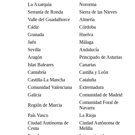
La Axarquía
Nororma
Serranía de Ronda
Sierra de las Nieves
Valle del Guadalhorce
Almería
Cádiz
Córdoba
Granada
Huelva
Jaén
Málaga
Sevilla
Andalucía
Aragón
Principado de Asturias
Islas Baleares
Canarias
Cantabria
Castilla y León
Castilla-La Mancha
Cataluña
Comunidad Valenciana
Extremadura
Galicia
Comunidad de Madrid
Comunidad Foral de
Región de Murcia
Navarra
País Vasco
La Rioja
Ciudad Autónoma de
Ciudad Autónoma de
Ceuta
Melilla