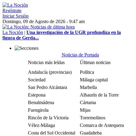
Regístrate
Iniciar Sesión
Domingo, 09 de Agosto de 2026 - 9:47 am
La Noción
|
Una investigación de la UGR profundiza en la
figura de Gerda...
Noticias de Portada
Noticias más leídas
Últimas noticias
Andalucía (provincias)
Política
Sociedad
Málaga capital
San Pedro Alcántara
Marbella
Estepona
Alhaurín de la Torre
Benalmádena
Cártama
Fuengirola
Mijas
Rincón de la Victoria
Torremolinos
Vélez-Málaga
Comarca de Antequera
Costa del Sol Occidental
Guadalteba