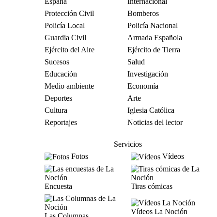
España
Internacional
Protección Civil
Bomberos
Policía Local
Policía Nacional
Guardia Civil
Armada Española
Ejército del Aire
Ejército de Tierra
Sucesos
Salud
Educación
Investigación
Medio ambiente
Economía
Deportes
Arte
Cultura
Iglesia Católica
Reportajes
Noticias del lector
Servicios
Fotos
Vídeos
Encuesta
Tiras cómicas
Vídeos La Noción
Las Columnas