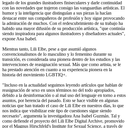
legado de los grandes ilustradores finiseculares y darle continuidad
con las novedades que trajeron consigo las vanguardias artísticas. El
humor y la inteligencia que distinguían a sus piezas la hacían
destacar entre sus compañeros de profesión y hoy sigue provocando
la admiración de muchos. Con el redescubrimiento de su trabajo ha
habido una mayor difusión de su producción artística, "que continúa
siendo inspiradora para algunos ilustradores y diseñadores actuales",
expone Ana Isabel.
Mientras tanto, Lili Elbe, pese a que asumió algunos
convencionalismos de lo masculino y lo femenino durante su
transición, es considerada una pionera dentro de los estudios y las
intervenciones de reasignación sexual. Más que como artista, se le
ha prestado atención en cuanto a su experiencia pionera en la
historia del movimiento LGBTIQ+.
"Incluso en la actualidad seguimos leyendo artículos que hablan de
reasignación de sexo en unos términos no del todo apropiados,
debido a la desinformación o al mal uso del lenguaje en torno a estos
asuntos, por herencia del pasado. Esto se hace visible en algunas
noticias que han tratado el caso de Lili Elbe en nuestros días, lo que
nos indica que visibilizar este tipo de cuestiones sigue siendo
necesario", argumenta la investigadora Ana Isabel Guzmán. Tal y
como defiende el proyecto del Lili Elbe Digital Archive, promovido
por el Magnus Hirschfeld's Institute for Sexual Science, a través de