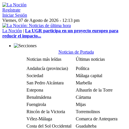
Regístrate
Iniciar Sesión
Viernes, 07 de Agosto de 2026 - 12:13 pm
La Noción
|
La UGR participa en un proyecto europeo para
reducir el impacto...
Noticias de Portada
Noticias más leídas
Últimas noticias
Andalucía (provincias)
Política
Sociedad
Málaga capital
San Pedro Alcántara
Marbella
Estepona
Alhaurín de la Torre
Benalmádena
Cártama
Fuengirola
Mijas
Rincón de la Victoria
Torremolinos
Vélez-Málaga
Comarca de Antequera
Costa del Sol Occidental
Guadalteba