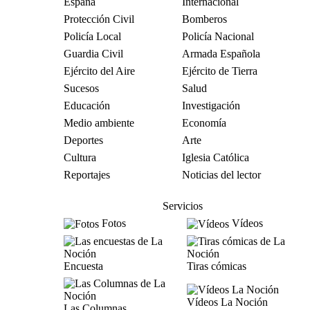
España
Internacional
Protección Civil
Bomberos
Policía Local
Policía Nacional
Guardia Civil
Armada Española
Ejército del Aire
Ejército de Tierra
Sucesos
Salud
Educación
Investigación
Medio ambiente
Economía
Deportes
Arte
Cultura
Iglesia Católica
Reportajes
Noticias del lector
Servicios
Fotos
Vídeos
Encuesta
Tiras cómicas
Vídeos La Noción
Las Columnas