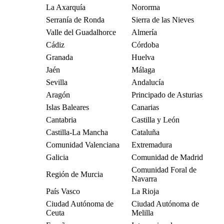
La Axarquía
Nororma
Serranía de Ronda
Sierra de las Nieves
Valle del Guadalhorce
Almería
Cádiz
Córdoba
Granada
Huelva
Jaén
Málaga
Sevilla
Andalucía
Aragón
Principado de Asturias
Islas Baleares
Canarias
Cantabria
Castilla y León
Castilla-La Mancha
Cataluña
Comunidad Valenciana
Extremadura
Galicia
Comunidad de Madrid
Comunidad Foral de
Región de Murcia
Navarra
País Vasco
La Rioja
Ciudad Autónoma de
Ciudad Autónoma de
Ceuta
Melilla