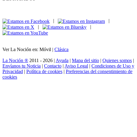
|
|
|
|
Ver La Noción en: Móvil |
Clásica
La Noción ®
2011 - 2026 |
Ayuda
|
Mapa del sitio
|
Quienes somos
|
Envíanos tu Noticia
|
Contacto
|
Aviso Legal
|
Condiciones de Uso y
Privacidad
|
Política de cookies
|
Preferencias del consentimiento de
cookies