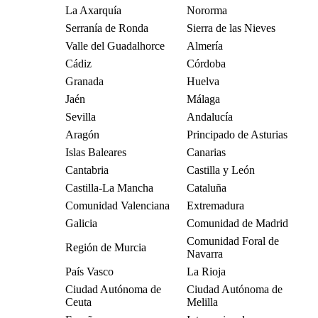
La Axarquía
Nororma
Serranía de Ronda
Sierra de las Nieves
Valle del Guadalhorce
Almería
Cádiz
Córdoba
Granada
Huelva
Jaén
Málaga
Sevilla
Andalucía
Aragón
Principado de Asturias
Islas Baleares
Canarias
Cantabria
Castilla y León
Castilla-La Mancha
Cataluña
Comunidad Valenciana
Extremadura
Galicia
Comunidad de Madrid
Comunidad Foral de
Región de Murcia
Navarra
País Vasco
La Rioja
Ciudad Autónoma de
Ciudad Autónoma de
Ceuta
Melilla