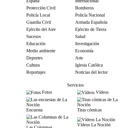
España
Internacional
Protección Civil
Bomberos
Policía Local
Policía Nacional
Guardia Civil
Armada Española
Ejército del Aire
Ejército de Tierra
Sucesos
Salud
Educación
Investigación
Medio ambiente
Economía
Deportes
Arte
Cultura
Iglesia Católica
Reportajes
Noticias del lector
Servicios
Fotos
Vídeos
Encuesta
Tiras cómicas
Vídeos La Noción
Las Columnas