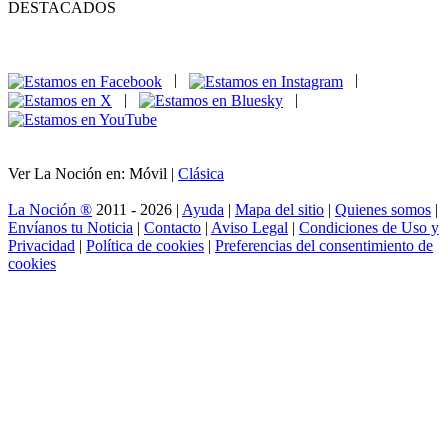
DESTACADOS
|
|
|
|
Ver La Noción en: Móvil |
Clásica
La Noción ®
2011 - 2026 |
Ayuda
|
Mapa del sitio
|
Quienes somos
|
Envíanos tu Noticia
|
Contacto
|
Aviso Legal
|
Condiciones de Uso y
Privacidad
|
Política de cookies
|
Preferencias del consentimiento de
cookies