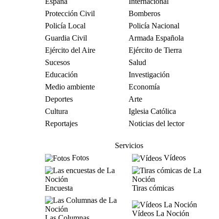
España
Internacional
Protección Civil
Bomberos
Policía Local
Policía Nacional
Guardia Civil
Armada Española
Ejército del Aire
Ejército de Tierra
Sucesos
Salud
Educación
Investigación
Medio ambiente
Economía
Deportes
Arte
Cultura
Iglesia Católica
Reportajes
Noticias del lector
Servicios
Fotos
Vídeos
Encuesta
Tiras cómicas
Vídeos La Noción
Las Columnas