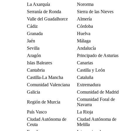
La Axarquía
Nororma
Serranía de Ronda
Sierra de las Nieves
Valle del Guadalhorce
Almería
Cádiz
Córdoba
Granada
Huelva
Jaén
Málaga
Sevilla
Andalucía
Aragón
Principado de Asturias
Islas Baleares
Canarias
Cantabria
Castilla y León
Castilla-La Mancha
Cataluña
Comunidad Valenciana
Extremadura
Galicia
Comunidad de Madrid
Comunidad Foral de
Región de Murcia
Navarra
País Vasco
La Rioja
Ciudad Autónoma de
Ciudad Autónoma de
Ceuta
Melilla