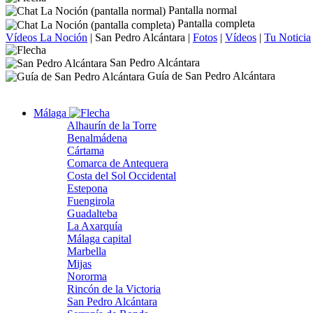
Pantalla normal
Pantalla completa
Vídeos La Noción
|
San Pedro Alcántara
|
Fotos
|
Vídeos
|
Tu Noticia
San Pedro Alcántara
Guía de San Pedro Alcántara
Málaga
Alhaurín de la Torre
Benalmádena
Cártama
Comarca de Antequera
Costa del Sol Occidental
Estepona
Fuengirola
Guadalteba
La Axarquía
Málaga capital
Marbella
Mijas
Nororma
Rincón de la Victoria
San Pedro Alcántara