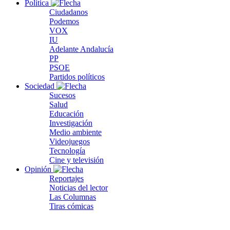
Política
Ciudadanos
Podemos
VOX
IU
Adelante Andalucía
PP
PSOE
Partidos políticos
Sociedad
Sucesos
Salud
Educación
Investigación
Medio ambiente
Videojuegos
Tecnología
Cine y televisión
Opinión
Reportajes
Noticias del lector
Las Columnas
Tiras cómicas