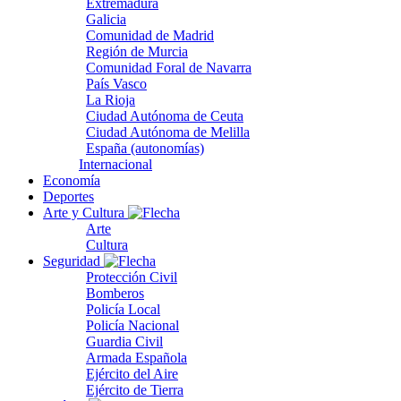
Extremadura
Galicia
Comunidad de Madrid
Región de Murcia
Comunidad Foral de Navarra
País Vasco
La Rioja
Ciudad Autónoma de Ceuta
Ciudad Autónoma de Melilla
España (autonomías)
Internacional
Economía
Deportes
Arte y Cultura
Arte
Cultura
Seguridad
Protección Civil
Bomberos
Policía Local
Policía Nacional
Guardia Civil
Armada Española
Ejército del Aire
Ejército de Tierra