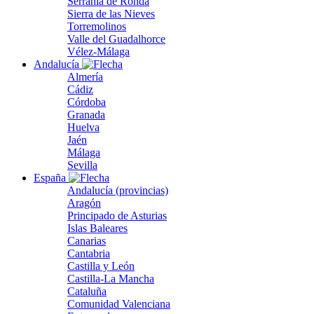
Serranía de Ronda
Sierra de las Nieves
Torremolinos
Valle del Guadalhorce
Vélez-Málaga
Andalucía
Almería
Cádiz
Córdoba
Granada
Huelva
Jaén
Málaga
Sevilla
España
Andalucía (provincias)
Aragón
Principado de Asturias
Islas Baleares
Canarias
Cantabria
Castilla y León
Castilla-La Mancha
Cataluña
Comunidad Valenciana