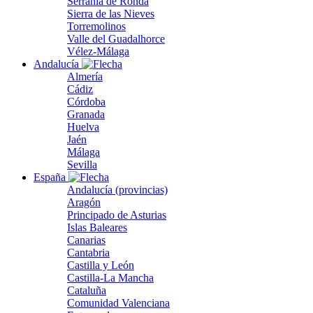
Serranía de Ronda
Sierra de las Nieves
Torremolinos
Valle del Guadalhorce
Vélez-Málaga
Andalucía
Almería
Cádiz
Córdoba
Granada
Huelva
Jaén
Málaga
Sevilla
España
Andalucía (provincias)
Aragón
Principado de Asturias
Islas Baleares
Canarias
Cantabria
Castilla y León
Castilla-La Mancha
Cataluña
Comunidad Valenciana