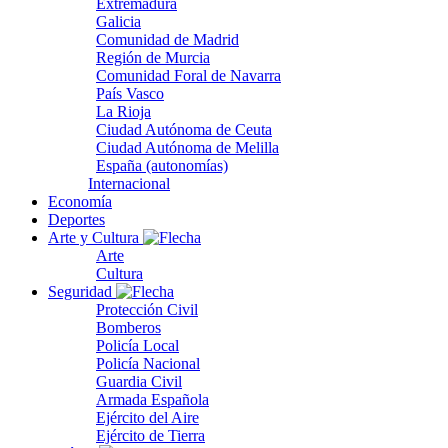
Extremadura
Galicia
Comunidad de Madrid
Región de Murcia
Comunidad Foral de Navarra
País Vasco
La Rioja
Ciudad Autónoma de Ceuta
Ciudad Autónoma de Melilla
España (autonomías)
Internacional
Economía
Deportes
Arte y Cultura
Arte
Cultura
Seguridad
Protección Civil
Bomberos
Policía Local
Policía Nacional
Guardia Civil
Armada Española
Ejército del Aire
Ejército de Tierra