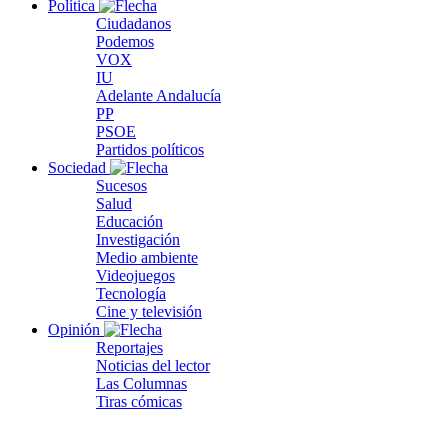
Política
Ciudadanos
Podemos
VOX
IU
Adelante Andalucía
PP
PSOE
Partidos políticos
Sociedad
Sucesos
Salud
Educación
Investigación
Medio ambiente
Videojuegos
Tecnología
Cine y televisión
Opinión
Reportajes
Noticias del lector
Las Columnas
Tiras cómicas