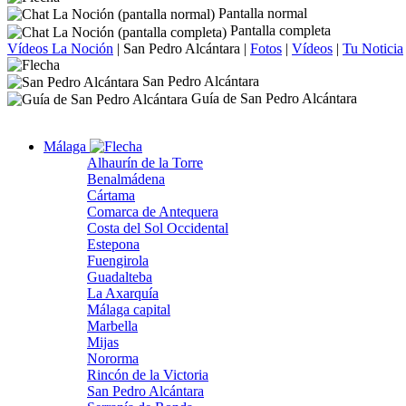
Pantalla normal
Pantalla completa
Vídeos La Noción
|
San Pedro Alcántara
|
Fotos
|
Vídeos
|
Tu Noticia
San Pedro Alcántara
Guía de San Pedro Alcántara
Málaga
Alhaurín de la Torre
Benalmádena
Cártama
Comarca de Antequera
Costa del Sol Occidental
Estepona
Fuengirola
Guadalteba
La Axarquía
Málaga capital
Marbella
Mijas
Nororma
Rincón de la Victoria
San Pedro Alcántara