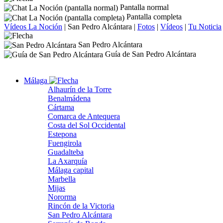
Pantalla normal
Pantalla completa
Vídeos La Noción
|
San Pedro Alcántara
|
Fotos
|
Vídeos
|
Tu Noticia
San Pedro Alcántara
Guía de San Pedro Alcántara
Málaga
Alhaurín de la Torre
Benalmádena
Cártama
Comarca de Antequera
Costa del Sol Occidental
Estepona
Fuengirola
Guadalteba
La Axarquía
Málaga capital
Marbella
Mijas
Nororma
Rincón de la Victoria
San Pedro Alcántara