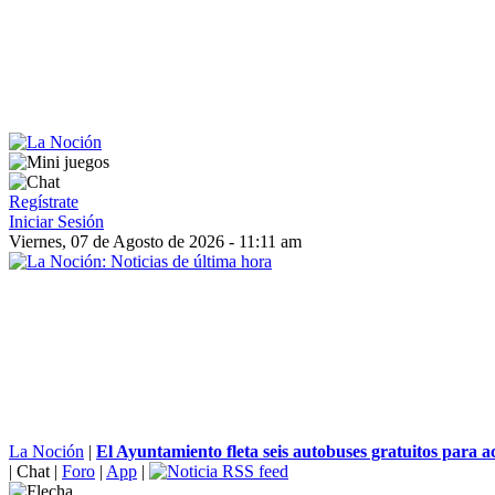
Regístrate
Iniciar Sesión
Viernes, 07 de Agosto de 2026 - 11:11 am
La Noción
|
El Ayuntamiento fleta seis autobuses gratuitos para 
|
Chat
|
Foro
|
App
|