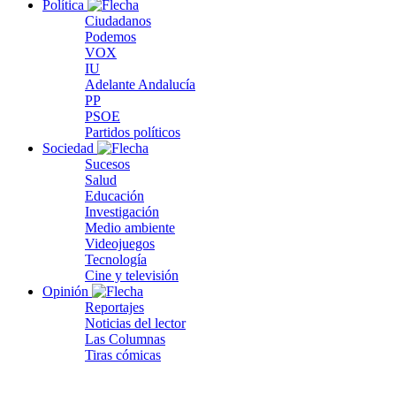
Política
Ciudadanos
Podemos
VOX
IU
Adelante Andalucía
PP
PSOE
Partidos políticos
Sociedad
Sucesos
Salud
Educación
Investigación
Medio ambiente
Videojuegos
Tecnología
Cine y televisión
Opinión
Reportajes
Noticias del lector
Las Columnas
Tiras cómicas