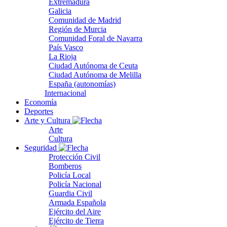
Extremadura
Galicia
Comunidad de Madrid
Región de Murcia
Comunidad Foral de Navarra
País Vasco
La Rioja
Ciudad Autónoma de Ceuta
Ciudad Autónoma de Melilla
España (autonomías)
Internacional
Economía
Deportes
Arte y Cultura
Arte
Cultura
Seguridad
Protección Civil
Bomberos
Policía Local
Policía Nacional
Guardia Civil
Armada Española
Ejército del Aire
Ejército de Tierra