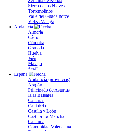
Serranía de Ronda
Sierra de las Nieves
Torremolinos
Valle del Guadalhorce
Vélez-Málaga
Andalucía
Almería
Cádiz
Córdoba
Granada
Huelva
Jaén
Málaga
Sevilla
España
Andalucía (provincias)
Aragón
Principado de Asturias
Islas Baleares
Canarias
Cantabria
Castilla y León
Castilla-La Mancha
Cataluña
Comunidad Valenciana