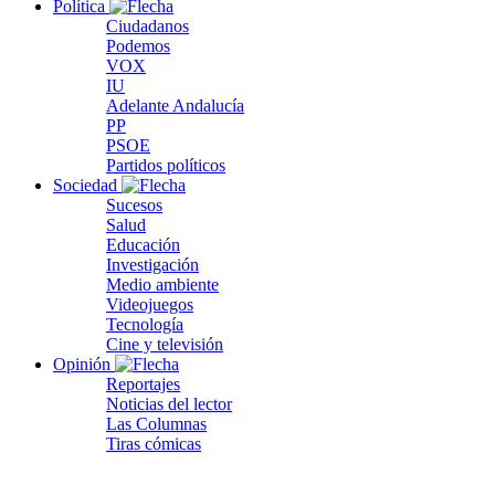
Política
Ciudadanos
Podemos
VOX
IU
Adelante Andalucía
PP
PSOE
Partidos políticos
Sociedad
Sucesos
Salud
Educación
Investigación
Medio ambiente
Videojuegos
Tecnología
Cine y televisión
Opinión
Reportajes
Noticias del lector
Las Columnas
Tiras cómicas