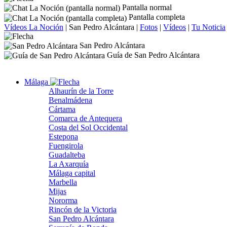
Pantalla normal
Pantalla completa
Vídeos La Noción
|
San Pedro Alcántara
|
Fotos
|
Vídeos
|
Tu Noticia
San Pedro Alcántara
Guía de San Pedro Alcántara
Málaga
Alhaurín de la Torre
Benalmádena
Cártama
Comarca de Antequera
Costa del Sol Occidental
Estepona
Fuengirola
Guadalteba
La Axarquía
Málaga capital
Marbella
Mijas
Nororma
Rincón de la Victoria
San Pedro Alcántara