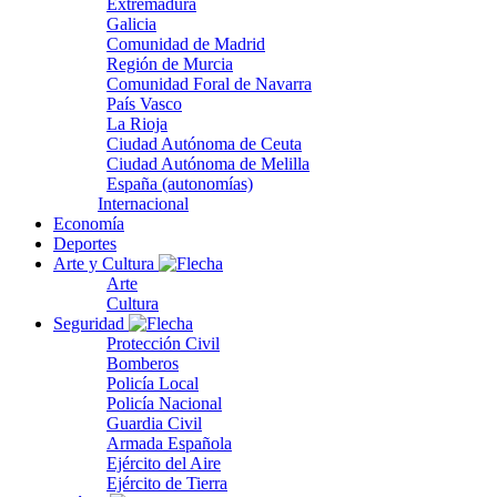
Extremadura
Galicia
Comunidad de Madrid
Región de Murcia
Comunidad Foral de Navarra
País Vasco
La Rioja
Ciudad Autónoma de Ceuta
Ciudad Autónoma de Melilla
España (autonomías)
Internacional
Economía
Deportes
Arte y Cultura
Arte
Cultura
Seguridad
Protección Civil
Bomberos
Policía Local
Policía Nacional
Guardia Civil
Armada Española
Ejército del Aire
Ejército de Tierra