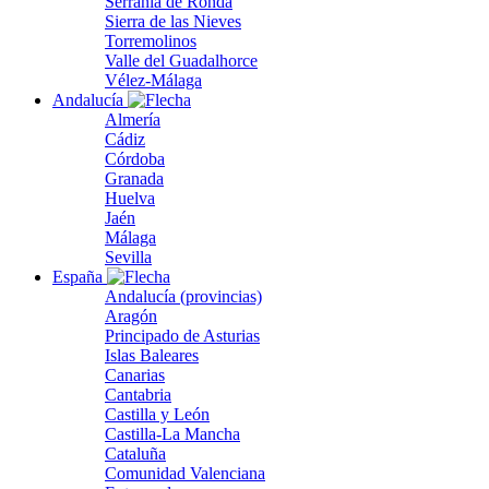
Serranía de Ronda
Sierra de las Nieves
Torremolinos
Valle del Guadalhorce
Vélez-Málaga
Andalucía
Almería
Cádiz
Córdoba
Granada
Huelva
Jaén
Málaga
Sevilla
España
Andalucía (provincias)
Aragón
Principado de Asturias
Islas Baleares
Canarias
Cantabria
Castilla y León
Castilla-La Mancha
Cataluña
Comunidad Valenciana