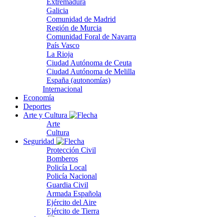
Extremadura
Galicia
Comunidad de Madrid
Región de Murcia
Comunidad Foral de Navarra
País Vasco
La Rioja
Ciudad Autónoma de Ceuta
Ciudad Autónoma de Melilla
España (autonomías)
Internacional
Economía
Deportes
Arte y Cultura
Arte
Cultura
Seguridad
Protección Civil
Bomberos
Policía Local
Policía Nacional
Guardia Civil
Armada Española
Ejército del Aire
Ejército de Tierra