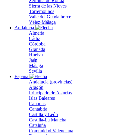
Serranía de Ronda
Sierra de las Nieves
Torremolinos
Valle del Guadalhorce
Vélez-Málaga
Andalucía
Almería
Cádiz
Córdoba
Granada
Huelva
Jaén
Málaga
Sevilla
España
Andalucía (provincias)
Aragón
Principado de Asturias
Islas Baleares
Canarias
Cantabria
Castilla y León
Castilla-La Mancha
Cataluña
Comunidad Valenciana