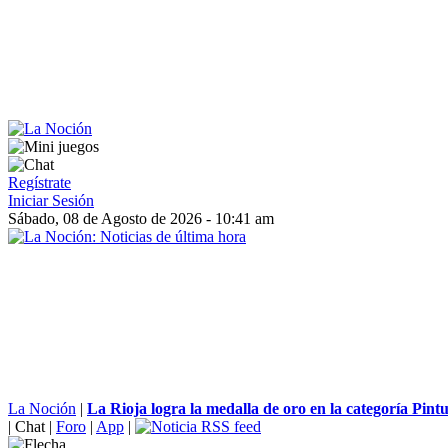
Regístrate
Iniciar Sesión
Sábado, 08 de Agosto de 2026 - 10:41 am
La Noción
|
La Rioja logra la medalla de oro en la categoría Pintur
|
Chat
|
Foro
|
App
|