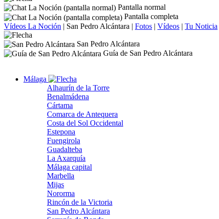
Pantalla normal
Pantalla completa
Vídeos La Noción
|
San Pedro Alcántara
|
Fotos
|
Vídeos
|
Tu Noticia
San Pedro Alcántara
Guía de San Pedro Alcántara
Málaga
Alhaurín de la Torre
Benalmádena
Cártama
Comarca de Antequera
Costa del Sol Occidental
Estepona
Fuengirola
Guadalteba
La Axarquía
Málaga capital
Marbella
Mijas
Nororma
Rincón de la Victoria
San Pedro Alcántara