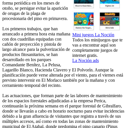
forma periódica en los meses de
otoño, se persigue evitar la aparición
de orugas de la plaga de
procesionaria del pino en primavera.
Los primeros trabajos, que han
arrancado a primera hora esta mañana
Mini juegos La Noción
con dos cuadrillas equipadas con
Todos los minijuegos que te
cañón de proyección y pistola de
vas a encontrar aquí son
largo alcance para la pulverización de
completamente juegos de
productos fitosanitarios, se han
internet gratis.
desarrollado en los parques
La Noción ads
Comandante Benítez, La Pelusa,
Lagarillo Blanco, Hacienda Clavero y El Polvorín. Aunque la
planificación puede verse alterada por el viento, para el viernes está
previsto intervenir en El Morlaco también por la mañana y con
cerramiento temporal del recinto.
Las actuaciones, que forman parte de las labores de mantenimiento
de los espacios forestales adjudicadas a la empresa Perica,
continuarán la próxima semana en el parque forestal de Gibralfaro,
donde se llevarán a cabo en horario nocturno para evitar incidencias
debido a la gran afluencia de visitantes que registra a través de sus
múltiples accesos, así como en todas las zonas de mantenimiento
municipal de El Atabal, donde predomina el pino canario (Pinus