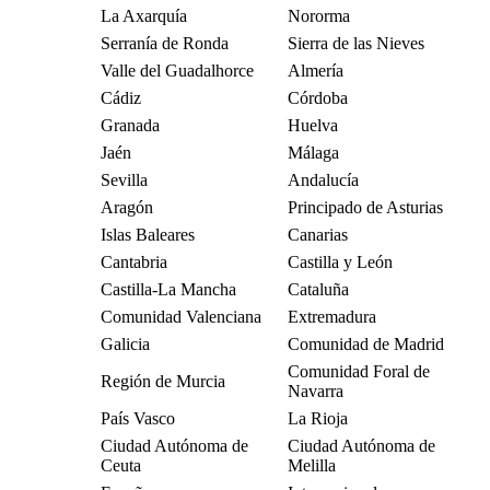
La Axarquía
Nororma
Serranía de Ronda
Sierra de las Nieves
Valle del Guadalhorce
Almería
Cádiz
Córdoba
Granada
Huelva
Jaén
Málaga
Sevilla
Andalucía
Aragón
Principado de Asturias
Islas Baleares
Canarias
Cantabria
Castilla y León
Castilla-La Mancha
Cataluña
Comunidad Valenciana
Extremadura
Galicia
Comunidad de Madrid
Comunidad Foral de
Región de Murcia
Navarra
País Vasco
La Rioja
Ciudad Autónoma de
Ciudad Autónoma de
Ceuta
Melilla