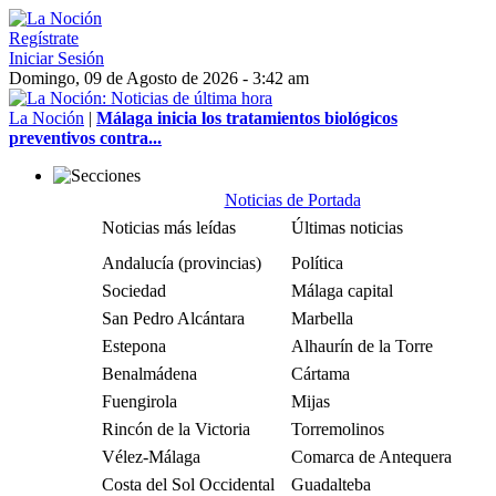
Regístrate
Iniciar Sesión
Domingo, 09 de Agosto de 2026 - 3:42 am
La Noción
|
Málaga inicia los tratamientos biológicos
preventivos contra...
Noticias de Portada
Noticias más leídas
Últimas noticias
Andalucía (provincias)
Política
Sociedad
Málaga capital
San Pedro Alcántara
Marbella
Estepona
Alhaurín de la Torre
Benalmádena
Cártama
Fuengirola
Mijas
Rincón de la Victoria
Torremolinos
Vélez-Málaga
Comarca de Antequera
Costa del Sol Occidental
Guadalteba