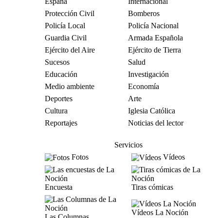
España
Internacional
Protección Civil
Bomberos
Policía Local
Policía Nacional
Guardia Civil
Armada Española
Ejército del Aire
Ejército de Tierra
Sucesos
Salud
Educación
Investigación
Medio ambiente
Economía
Deportes
Arte
Cultura
Iglesia Católica
Reportajes
Noticias del lector
Servicios
Fotos
Vídeos
Encuesta
Tiras cómicas
Vídeos La Noción
Las Columnas