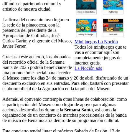
difundir el patrimonio cultural y
artístico de nuestra ciudad.
La firma del convenio tuvo lugar en
la sede de la pinacoteca, con la
presencia del presidente de la
Agrupación de Cofradías, José
Carlos Garín; y el gerente del Museo,
Mini juegos La Noción
Javier Ferrer.
Todos los minijuegos que te
vas a encontrar aquí son
Gracias a este acuerdo, los abonados
completamente juegos de
del recorrido oficial de la Semana
internet gratis.
Santa de 2025 podrán beneficiarse de
La Noción ads
una promoción especial para acceder
al Museo entre los días 24 de marzo y 20 de abril, disfrutando de un
descuento exclusivo en sus entradas. Para ello, bastará con presentar
el abono oficial de la Agrupación en la taquilla del Museo.
Además, el convenio contempla otras líneas de colaboración, como
la participación del Museo como lugar de apoyo para algunas
acciones desarrolladas durante la
Semana Santa
, así como la
organización de un concierto de marchas procesionales de la banda
de música de Benamocarra dentro de su programación cultural.
Este concierto tendrá lugar el próximo Sábado de Pasión, 12 de