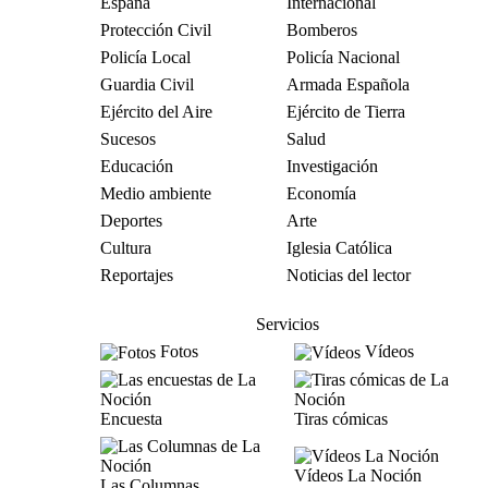
España
Internacional
Protección Civil
Bomberos
Policía Local
Policía Nacional
Guardia Civil
Armada Española
Ejército del Aire
Ejército de Tierra
Sucesos
Salud
Educación
Investigación
Medio ambiente
Economía
Deportes
Arte
Cultura
Iglesia Católica
Reportajes
Noticias del lector
Servicios
Fotos
Vídeos
Encuesta
Tiras cómicas
Vídeos La Noción
Las Columnas