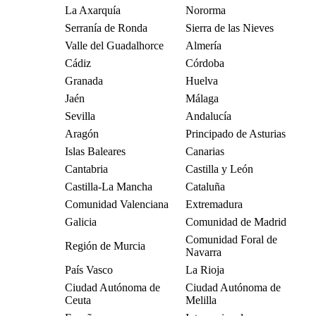
La Axarquía
Nororma
Serranía de Ronda
Sierra de las Nieves
Valle del Guadalhorce
Almería
Cádiz
Córdoba
Granada
Huelva
Jaén
Málaga
Sevilla
Andalucía
Aragón
Principado de Asturias
Islas Baleares
Canarias
Cantabria
Castilla y León
Castilla-La Mancha
Cataluña
Comunidad Valenciana
Extremadura
Galicia
Comunidad de Madrid
Comunidad Foral de
Región de Murcia
Navarra
País Vasco
La Rioja
Ciudad Autónoma de
Ciudad Autónoma de
Ceuta
Melilla