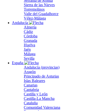
Serranía de Ronda
Sierra de las Nieves
Torremolinos
Valle del Guadalhorce
Vélez-Málaga
Andalucía
Almería
Cádiz
Córdoba
Granada
Huelva
Jaén
Málaga
Sevilla
España
Andalucía (provincias)
Aragón
Principado de Asturias
Islas Baleares
Canarias
Cantabria
Castilla y León
Castilla-La Mancha
Cataluña
Comunidad Valenciana