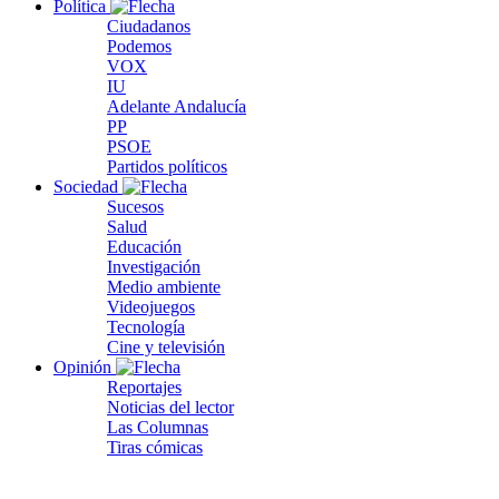
Política
Ciudadanos
Podemos
VOX
IU
Adelante Andalucía
PP
PSOE
Partidos políticos
Sociedad
Sucesos
Salud
Educación
Investigación
Medio ambiente
Videojuegos
Tecnología
Cine y televisión
Opinión
Reportajes
Noticias del lector
Las Columnas
Tiras cómicas