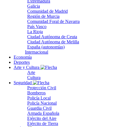
Extremadura
Galicia
Comunidad de Madrid
Región de Murcia
Comunidad Foral de Navarra
País Vasco
La Rioja
Ciudad Autónoma de Ceuta
Ciudad Autónoma de Melilla
España (autonomías)
Internacional
Economía
Deportes
Arte y Cultura
Arte
Cultura
Seguridad
Protección Civil
Bomberos
Policía Local
Policía Nacional
Guardia Civil
Armada Española
Ejército del Aire
Ejército de Tierra