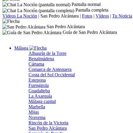
Pantalla normal
Pantalla completa
Vídeos La Noción
|
San Pedro Alcántara
|
Fotos
|
Vídeos
|
Tu Noticia
San Pedro Alcántara
Guía de San Pedro Alcántara
Málaga
Alhaurín de la Torre
Benalmádena
Cártama
Comarca de Antequera
Costa del Sol Occidental
Estepona
Fuengirola
Guadalteba
La Axarquía
Málaga capital
Marbella
Mijas
Nororma
Rincón de la Victoria
San Pedro Alcántara