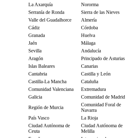
La Axarquía
Nororma
Serranía de Ronda
Sierra de las Nieves
Valle del Guadalhorce
Almería
Cádiz
Córdoba
Granada
Huelva
Jaén
Málaga
Sevilla
Andalucía
Aragón
Principado de Asturias
Islas Baleares
Canarias
Cantabria
Castilla y León
Castilla-La Mancha
Cataluña
Comunidad Valenciana
Extremadura
Galicia
Comunidad de Madrid
Comunidad Foral de
Región de Murcia
Navarra
País Vasco
La Rioja
Ciudad Autónoma de
Ciudad Autónoma de
Ceuta
Melilla