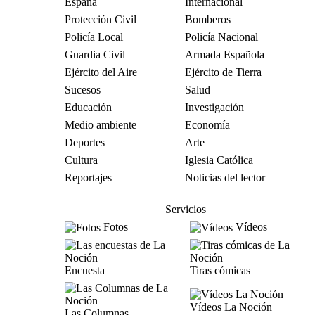
España
Internacional
Protección Civil
Bomberos
Policía Local
Policía Nacional
Guardia Civil
Armada Española
Ejército del Aire
Ejército de Tierra
Sucesos
Salud
Educación
Investigación
Medio ambiente
Economía
Deportes
Arte
Cultura
Iglesia Católica
Reportajes
Noticias del lector
Servicios
Fotos
Vídeos
Encuesta
Tiras cómicas
Vídeos La Noción
Las Columnas