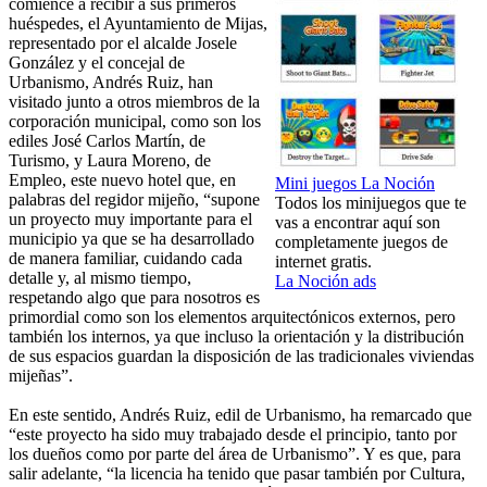
comience a recibir a sus primeros
huéspedes, el Ayuntamiento de Mijas,
representado por el alcalde Josele
González y el concejal de
Urbanismo, Andrés Ruiz, han
visitado junto a otros miembros de la
corporación municipal, como son los
ediles José Carlos Martín, de
Turismo, y Laura Moreno, de
Empleo, este nuevo hotel que, en
Mini juegos La Noción
palabras del regidor mijeño, “supone
Todos los minijuegos que te
un proyecto muy importante para el
vas a encontrar aquí son
municipio ya que se ha desarrollado
completamente juegos de
de manera familiar, cuidando cada
internet gratis.
detalle y, al mismo tiempo,
La Noción ads
respetando algo que para nosotros es
primordial como son los elementos arquitectónicos externos, pero
también los internos, ya que incluso la orientación y la distribución
de sus espacios guardan la disposición de las tradicionales viviendas
mijeñas”.
En este sentido, Andrés Ruiz, edil de Urbanismo, ha remarcado que
“este proyecto ha sido muy trabajado desde el principio, tanto por
los dueños como por parte del área de Urbanismo”. Y es que, para
salir adelante, “la licencia ha tenido que pasar también por Cultura,