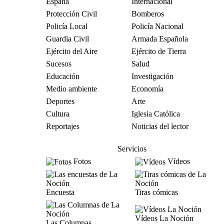
España
Internacional
Protección Civil
Bomberos
Policía Local
Policía Nacional
Guardia Civil
Armada Española
Ejército del Aire
Ejército de Tierra
Sucesos
Salud
Educación
Investigación
Medio ambiente
Economía
Deportes
Arte
Cultura
Iglesia Católica
Reportajes
Noticias del lector
Servicios
Fotos
Vídeos
Encuesta
Tiras cómicas
Vídeos La Noción
Las Columnas