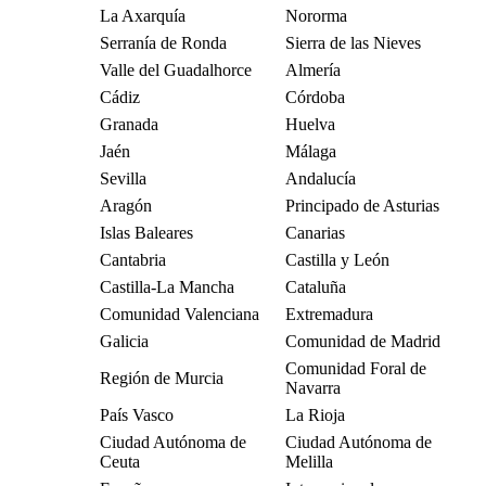
La Axarquía
Nororma
Serranía de Ronda
Sierra de las Nieves
Valle del Guadalhorce
Almería
Cádiz
Córdoba
Granada
Huelva
Jaén
Málaga
Sevilla
Andalucía
Aragón
Principado de Asturias
Islas Baleares
Canarias
Cantabria
Castilla y León
Castilla-La Mancha
Cataluña
Comunidad Valenciana
Extremadura
Galicia
Comunidad de Madrid
Comunidad Foral de
Región de Murcia
Navarra
País Vasco
La Rioja
Ciudad Autónoma de
Ciudad Autónoma de
Ceuta
Melilla