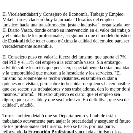
El Vicelehendakari y Consejero de Economía, Trabajo y Empleo,
Mikel Torres, clausuró hoy la jornada "Desafíos del empleo
turístico: hacia una transformación justa e inclusiva", organizada por
El Diario Vasco, donde centró su intervención en el valor del trabajo
y el cuidado de los profesionales, asegurando que el modelo turístico
de
Euskadi
debe tener como máxima la calidad del empleo para ser
verdaderamente sostenible.
El Consejero puso en valor la fuerza del turismo, que aporta el 7%
del PIB y el 11% del empleo a la economía vasca. Sin embargo,
advirtió sobre los retos que persisten, especialmente la estacionalidad
y la temporalidad que marcan a la hostelería y los servicios. "El
turismo no solamente es recibir visitantes, es también cuidar a
quienes nos visitan, pero sobre todo cuidar de quienes hacen posible
que ese sector, sus trabajadores y sus trabajadoras, den lo mejor de sí
mismos," afirmó. "Nuestro objetivo es claro: que el empleo sea
digno, que sea estable y que sea inclusivo. En definitiva, que sea de
calidad", añadió.
Torres también detalló que su Departamento y Lanbide están
trabajando activamente para atajar la precariedad y asegurar el futuro
de los profesionales del turismo. Esto se hace, por una parte,
reforzando la
Formación Profesional
vinculada al turismo, los