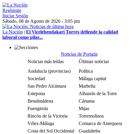
Regístrate
Iniciar Sesión
Sábado, 08 de Agosto de 2026 - 3:05 pm
La Noción
|
El Vicelehendakari Torres defiende la calidad
laboral como pilar...
Noticias de Portada
Noticias más leídas
Últimas noticias
Andalucía (provincias)
Política
Sociedad
Málaga capital
San Pedro Alcántara
Marbella
Estepona
Alhaurín de la Torre
Benalmádena
Cártama
Fuengirola
Mijas
Rincón de la Victoria
Torremolinos
Vélez-Málaga
Comarca de Antequera
Costa del Sol Occidental
Guadalteba