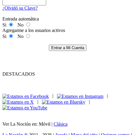
¿Olvidó su Clave?
Entrada automática
Si
No
Agregarme a los usuarios activos
Si
No
Entrar a Mi Cuenta
DESTACADOS
|
|
|
|
Ver La Noción en: Móvil |
Clásica
La Noción ®
2011 - 2026 |
Ayuda
|
Mapa del sitio
|
Quienes somos
|