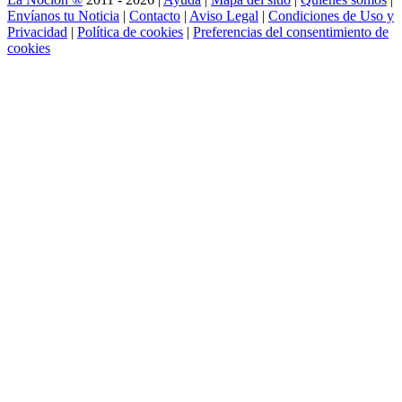
Envíanos tu Noticia
|
Contacto
|
Aviso Legal
|
Condiciones de Uso y
Privacidad
|
Política de cookies
|
Preferencias del consentimiento de
cookies