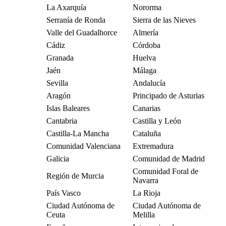
La Axarquía
Nororma
Serranía de Ronda
Sierra de las Nieves
Valle del Guadalhorce
Almería
Cádiz
Córdoba
Granada
Huelva
Jaén
Málaga
Sevilla
Andalucía
Aragón
Principado de Asturias
Islas Baleares
Canarias
Cantabria
Castilla y León
Castilla-La Mancha
Cataluña
Comunidad Valenciana
Extremadura
Galicia
Comunidad de Madrid
Comunidad Foral de
Región de Murcia
Navarra
País Vasco
La Rioja
Ciudad Autónoma de
Ciudad Autónoma de
Ceuta
Melilla