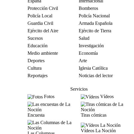
España
Internacional
Protección Civil
Bomberos
Policía Local
Policía Nacional
Guardia Civil
Armada Española
Ejército del Aire
Ejército de Tierra
Sucesos
Salud
Educación
Investigación
Medio ambiente
Economía
Deportes
Arte
Cultura
Iglesia Católica
Reportajes
Noticias del lector
Servicios
Fotos
Vídeos
Encuesta
Tiras cómicas
Vídeos La Noción
Las Columnas