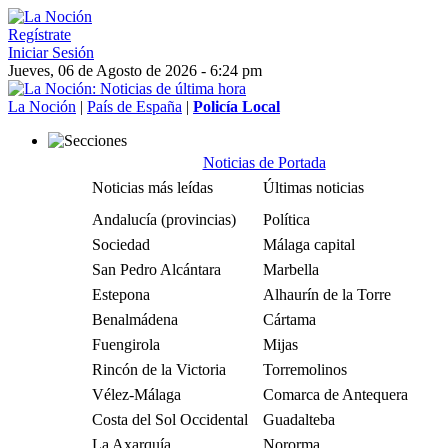
Regístrate
Iniciar Sesión
Jueves, 06 de Agosto de 2026 - 6:24 pm
La Noción
|
País de España
|
Policía Local
Noticias de Portada
Noticias más leídas
Últimas noticias
Andalucía (provincias)
Política
Sociedad
Málaga capital
San Pedro Alcántara
Marbella
Estepona
Alhaurín de la Torre
Benalmádena
Cártama
Fuengirola
Mijas
Rincón de la Victoria
Torremolinos
Vélez-Málaga
Comarca de Antequera
Costa del Sol Occidental
Guadalteba
La Axarquía
Nororma