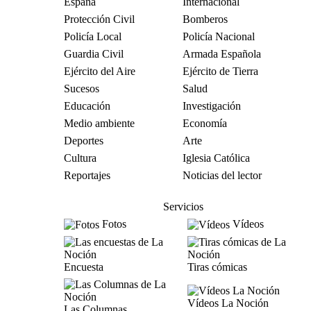
España
Internacional
Protección Civil
Bomberos
Policía Local
Policía Nacional
Guardia Civil
Armada Española
Ejército del Aire
Ejército de Tierra
Sucesos
Salud
Educación
Investigación
Medio ambiente
Economía
Deportes
Arte
Cultura
Iglesia Católica
Reportajes
Noticias del lector
Servicios
Fotos
Vídeos
Encuesta
Tiras cómicas
Vídeos La Noción
Las Columnas