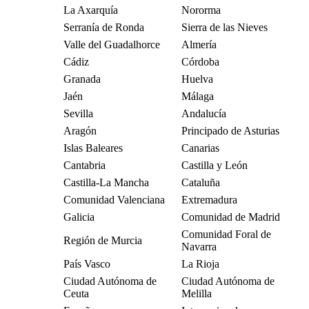
La Axarquía
Nororma
Serranía de Ronda
Sierra de las Nieves
Valle del Guadalhorce
Almería
Cádiz
Córdoba
Granada
Huelva
Jaén
Málaga
Sevilla
Andalucía
Aragón
Principado de Asturias
Islas Baleares
Canarias
Cantabria
Castilla y León
Castilla-La Mancha
Cataluña
Comunidad Valenciana
Extremadura
Galicia
Comunidad de Madrid
Comunidad Foral de
Región de Murcia
Navarra
País Vasco
La Rioja
Ciudad Autónoma de
Ciudad Autónoma de
Ceuta
Melilla