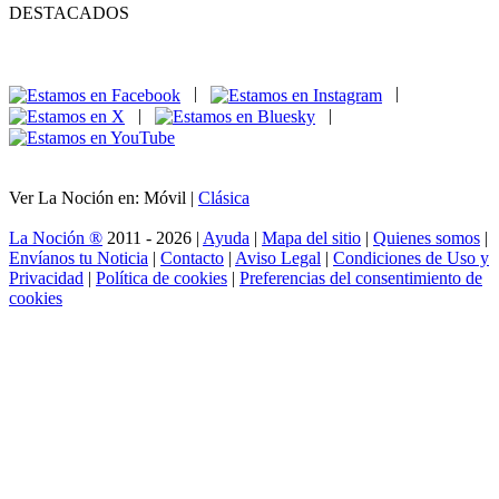
DESTACADOS
|
|
|
|
Ver La Noción en: Móvil |
Clásica
La Noción ®
2011 - 2026 |
Ayuda
|
Mapa del sitio
|
Quienes somos
|
Envíanos tu Noticia
|
Contacto
|
Aviso Legal
|
Condiciones de Uso y
Privacidad
|
Política de cookies
|
Preferencias del consentimiento de
cookies