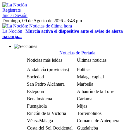
Regístrate
Iniciar Sesión
Domingo, 09 de Agosto de 2026 - 3:48 pm
La Noción
|
Murcia activa el dispositivo ante el aviso de alerta
naranja...
Noticias de Portada
Noticias más leídas
Últimas noticias
Andalucía (provincias)
Política
Sociedad
Málaga capital
San Pedro Alcántara
Marbella
Estepona
Alhaurín de la Torre
Benalmádena
Cártama
Fuengirola
Mijas
Rincón de la Victoria
Torremolinos
Vélez-Málaga
Comarca de Antequera
Costa del Sol Occidental
Guadalteba