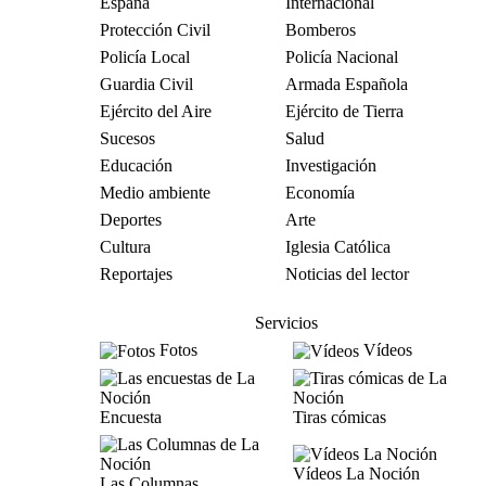
España
Internacional
Protección Civil
Bomberos
Policía Local
Policía Nacional
Guardia Civil
Armada Española
Ejército del Aire
Ejército de Tierra
Sucesos
Salud
Educación
Investigación
Medio ambiente
Economía
Deportes
Arte
Cultura
Iglesia Católica
Reportajes
Noticias del lector
Servicios
Fotos
Vídeos
Encuesta
Tiras cómicas
Vídeos La Noción
Las Columnas