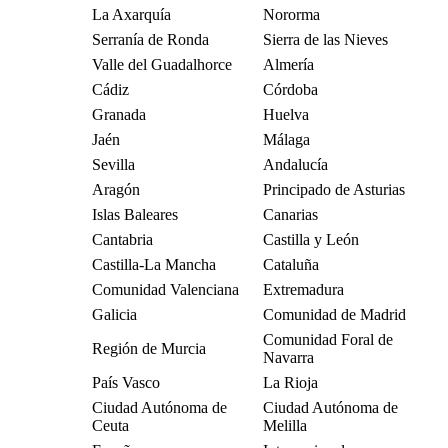
La Axarquía
Nororma
Serranía de Ronda
Sierra de las Nieves
Valle del Guadalhorce
Almería
Cádiz
Córdoba
Granada
Huelva
Jaén
Málaga
Sevilla
Andalucía
Aragón
Principado de Asturias
Islas Baleares
Canarias
Cantabria
Castilla y León
Castilla-La Mancha
Cataluña
Comunidad Valenciana
Extremadura
Galicia
Comunidad de Madrid
Comunidad Foral de
Región de Murcia
Navarra
País Vasco
La Rioja
Ciudad Autónoma de
Ciudad Autónoma de
Ceuta
Melilla