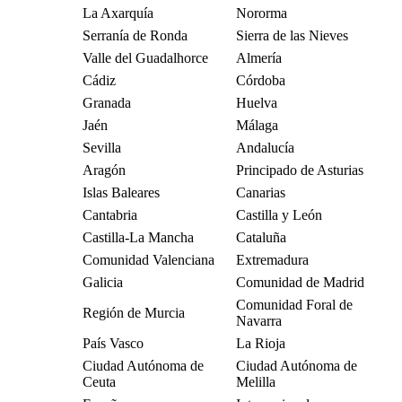
La Axarquía
Nororma
Serranía de Ronda
Sierra de las Nieves
Valle del Guadalhorce
Almería
Cádiz
Córdoba
Granada
Huelva
Jaén
Málaga
Sevilla
Andalucía
Aragón
Principado de Asturias
Islas Baleares
Canarias
Cantabria
Castilla y León
Castilla-La Mancha
Cataluña
Comunidad Valenciana
Extremadura
Galicia
Comunidad de Madrid
Comunidad Foral de
Región de Murcia
Navarra
País Vasco
La Rioja
Ciudad Autónoma de
Ciudad Autónoma de
Ceuta
Melilla