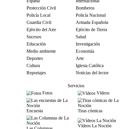
España
Internacional
Protección Civil
Bomberos
Policía Local
Policía Nacional
Guardia Civil
Armada Española
Ejército del Aire
Ejército de Tierra
Sucesos
Salud
Educación
Investigación
Medio ambiente
Economía
Deportes
Arte
Cultura
Iglesia Católica
Reportajes
Noticias del lector
Servicios
Fotos
Vídeos
Encuesta
Tiras cómicas
Vídeos La Noción
Las Columnas