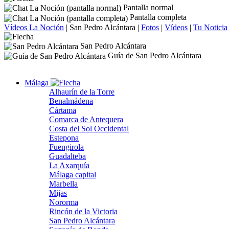
Pantalla normal
Pantalla completa
Vídeos La Noción
|
San Pedro Alcántara
|
Fotos
|
Vídeos
|
Tu Noticia
San Pedro Alcántara
Guía de San Pedro Alcántara
Málaga
Alhaurín de la Torre
Benalmádena
Cártama
Comarca de Antequera
Costa del Sol Occidental
Estepona
Fuengirola
Guadalteba
La Axarquía
Málaga capital
Marbella
Mijas
Nororma
Rincón de la Victoria
San Pedro Alcántara