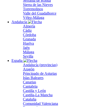
Serranía de Ronda
Sierra de las Nieves
Torremolinos
Valle del Guadalhorce
Vélez-Málaga
Andalucía
Almería
Cádiz
Córdoba
Granada
Huelva
Jaén
Málaga
Sevilla
España
Andalucía (provincias)
Aragón
Principado de Asturias
Islas Baleares
Canarias
Cantabria
Castilla y León
Castilla-La Mancha
Cataluña
Comunidad Valenciana