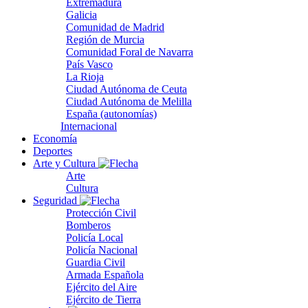
Extremadura
Galicia
Comunidad de Madrid
Región de Murcia
Comunidad Foral de Navarra
País Vasco
La Rioja
Ciudad Autónoma de Ceuta
Ciudad Autónoma de Melilla
España (autonomías)
Internacional
Economía
Deportes
Arte y Cultura
Arte
Cultura
Seguridad
Protección Civil
Bomberos
Policía Local
Policía Nacional
Guardia Civil
Armada Española
Ejército del Aire
Ejército de Tierra