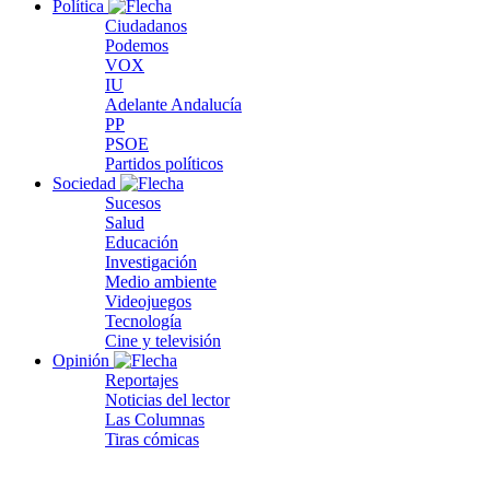
Política
Ciudadanos
Podemos
VOX
IU
Adelante Andalucía
PP
PSOE
Partidos políticos
Sociedad
Sucesos
Salud
Educación
Investigación
Medio ambiente
Videojuegos
Tecnología
Cine y televisión
Opinión
Reportajes
Noticias del lector
Las Columnas
Tiras cómicas