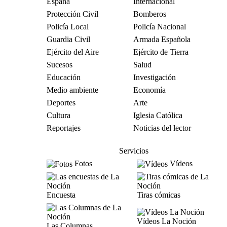
España
Internacional
Protección Civil
Bomberos
Policía Local
Policía Nacional
Guardia Civil
Armada Española
Ejército del Aire
Ejército de Tierra
Sucesos
Salud
Educación
Investigación
Medio ambiente
Economía
Deportes
Arte
Cultura
Iglesia Católica
Reportajes
Noticias del lector
Servicios
Fotos
Vídeos
Encuesta
Tiras cómicas
Vídeos La Noción
Las Columnas