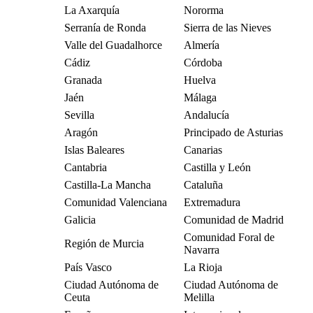
La Axarquía
Nororma
Serranía de Ronda
Sierra de las Nieves
Valle del Guadalhorce
Almería
Cádiz
Córdoba
Granada
Huelva
Jaén
Málaga
Sevilla
Andalucía
Aragón
Principado de Asturias
Islas Baleares
Canarias
Cantabria
Castilla y León
Castilla-La Mancha
Cataluña
Comunidad Valenciana
Extremadura
Galicia
Comunidad de Madrid
Comunidad Foral de
Región de Murcia
Navarra
País Vasco
La Rioja
Ciudad Autónoma de
Ciudad Autónoma de
Ceuta
Melilla