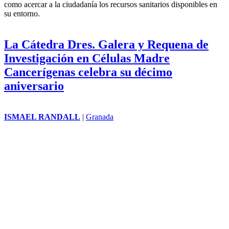
mayo al Parque de la Luz, en el barrio del Higueral, con una amplia
programación gastronómica, musical e infantil.
Santa Cruz aborda el sinhogarismo en la
VIII Jornada de Salud Ofra-Costa Sur
ROBERTO RANDALL
|
Canarias
El distrito Ofra-Costa Sur, junto a la Red Comunitaria Sumando
Construimos, el Centro de Salud de zona y diversas entidades del
ámbito sociosanitario, organiza la VIII Jornada de Salud Ofra-Costa
Sur, una iniciativa que se enmarca en la celebración del Día Mundial
de la Salud promovido por la OMS, y que tiene como objetivo
fomentar hábitos y estilos de vida saludables entre la población, así
como acercar a la ciudadanía los recursos sanitarios disponibles en
su entorno.
La Cátedra Dres. Galera y Requena de
Investigación en Células Madre
Cancerígenas celebra su décimo