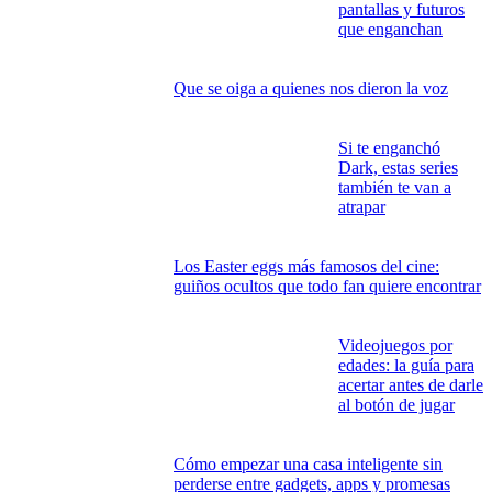
Modo avión activado: los juegos offline que
salvan cualquier partida
Las mejores
películas de terror
para una noche de
sofá, manta y sustos
Gmail bajo llave: cómo blindar tu correo
antes de que sea demasiado tarde
Series de ciencia
ficción: viajes,
pantallas y futuros
que enganchan
Que se oiga a quienes nos dieron la voz
Si te enganchó
Dark, estas series