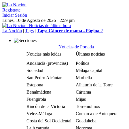
Regístrate
Iniciar Sesión
Lunes, 10 de Agosto de 2026 - 2:59 pm
La Noción
|
Tags
|
Tags: Cáncer de mama - Página 2
Noticias de Portada
Noticias más leídas
Últimas noticias
Andalucía (provincias)
Política
Sociedad
Málaga capital
San Pedro Alcántara
Marbella
Estepona
Alhaurín de la Torre
Benalmádena
Cártama
Fuengirola
Mijas
Rincón de la Victoria
Torremolinos
Vélez-Málaga
Comarca de Antequera
Costa del Sol Occidental
Guadalteba
La Axarquía
Nororma