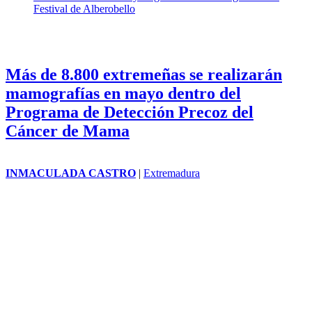
Carthima albergará la representación de la obra "Truffaldina sirve a
dos patrones", de manos de la Escuela de Artes Escénicas Scena.
Setas venenosas en España: el lado oculto del bosque otoñal
Cómo reconocer huellas de animales: leer el suelo como un
libro abierto
Cádiz lleva su historia y su gastronomía al Puglia Teatro
Festival de Alberobello
Más de 8.800 extremeñas se realizarán
mamografías en mayo dentro del
Programa de Detección Precoz del
Cáncer de Mama
INMACULADA CASTRO
|
Extremadura