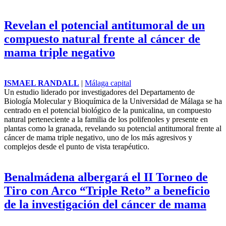
Montero condena “toda violencia
política” y dice que ella también fue
agredida verbalmente
EFE
|
Andalucía
La secretaria general del PSOE andaluz y candidata a la Presidencia
de la Junta, María Jesús Montero, ha condenado "cualquier tipo de
violencia política" ante la presunta agresión verbal de un miembro
del PSOE al presidente de la Junta, Juanma Moreno, esta Semana
Santa, y ha señalado que ella también recibió una agresion verbal de
un exconcejal del PP.
Revelan el potencial antitumoral de un
compuesto natural frente al cáncer de
mama triple negativo