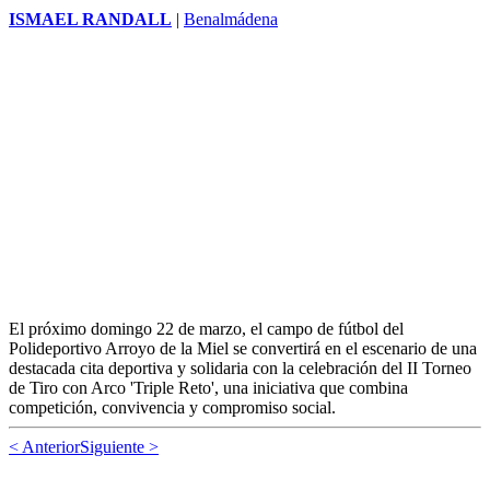
ISMAEL RANDALL
|
Málaga capital
Un estudio liderado por investigadores del Departamento de
Biología Molecular y Bioquímica de la Universidad de Málaga se ha
centrado en el potencial biológico de la punicalina, un compuesto
natural perteneciente a la familia de los polifenoles y presente en
plantas como la granada, revelando su potencial antitumoral frente al
cáncer de mama
triple negativo, uno de los más agresivos y
complejos desde el punto de vista terapéutico.
Benalmádena albergará el II Torneo de
Tiro con Arco “Triple Reto” a beneficio
de la investigación del cáncer de mama
ISMAEL RANDALL
|
Benalmádena